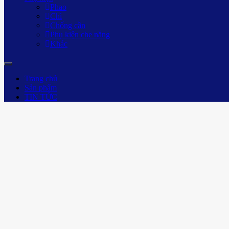
Phao
Chì
Chống cần
Phụ kiện che nắng
Khác
Trang chủ
Sản phẩm
TIN TỨC