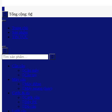
Tổng cộng:
0
₫
Trang chủ
Sản phẩm
TIN TỨC
Cần câu
Cần máy
Cần tay
Máy câu
Máy đứng
Máy ngang (lure)
Cước & dù
Cước câu
Dây PE
Dù câu
Lưỡi câu