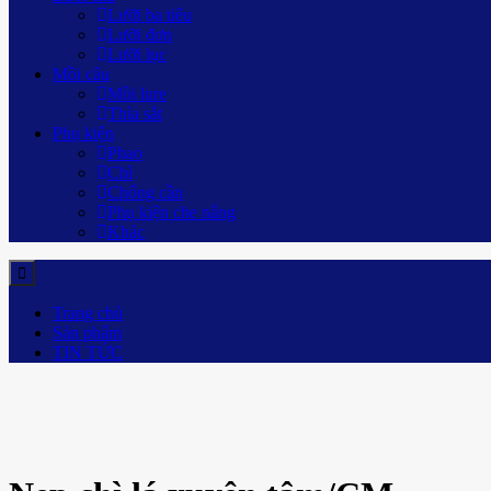
Lưỡi ba tiêu
Lưỡi đơn
Lưỡi lục
Mồi câu
Mồi lure
Thìa sắt
Phụ kiện
Phao
Chì
Chống cần
Phụ kiện che nắng
Khác
Trang chủ
Sản phẩm
TIN TỨC