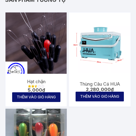
Hạt chặn
Thùng Câu Cá HUA
2,280,000
₫
5,000
₫
Được
xếp
THÊM VÀO GIỎ HÀNG
THÊM VÀO GIỎ HÀNG
hạng
2.56
5
sao