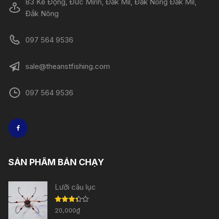
83 Kẻ Đọng, Đức Minh, Đăk Mil, Đăk Nông Đắk Mil,
Đắk Nông
097 564 9536
sale@theanstfishing.com
097 564 9536
SẢN PHẨM BÁN CHẠY
Lưỡi câu lục
Được
20,000
₫
xếp