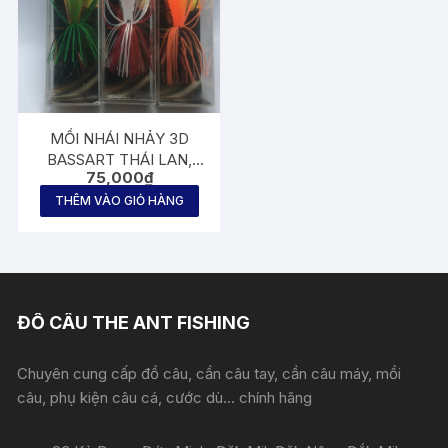
MỒI NHÁI NHẢY 3D
BASSART THÁI LAN,
75,000
₫
CÂU LURE RÊ, CÁ LÓC (
CHUỐI , QUẢ )
THÊM VÀO GIỎ HÀNG
ĐỒ CÂU THE ANT FISHING
Chuyên cung cấp đồ câu, cần câu tay, cần câu máy, mồi
câu, phụ kiện câu cá, cước dù... chính hãng