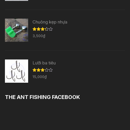
hạng
3.33
5
sao
Chuông kẹp nhựa
Được
3,500
₫
xếp
hạng
3.29
5
sao
Lưỡi ba tiêu
Được
15,000
₫
xếp
hạng
3.11
5
sao
THE ANT FISHING FACEBOOK