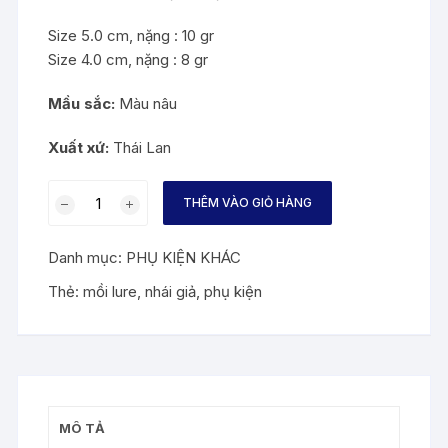
Size 5.0 cm, nặng : 10 gr
Size 4.0 cm, nặng : 8 gr
Mầu sắc:
Màu nâu
Xuất xứ:
Thái Lan
MỒI
THÊM VÀO GIỎ HÀNG
CÂU
CÁ
Danh mục:
PHỤ KIỆN KHÁC
LÓC
FROG
Thẻ:
mồi lure
,
nhái giả
,
phụ kiện
TOON
số
lượng
MÔ TẢ