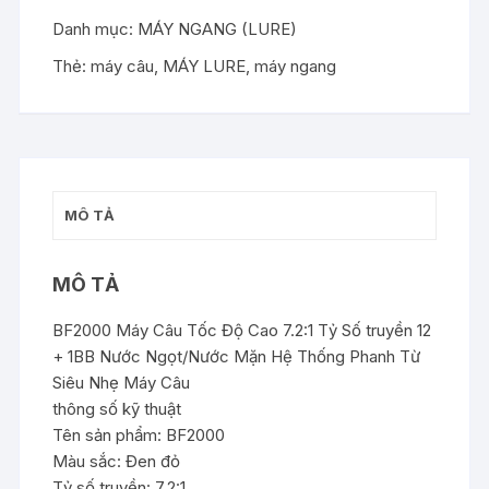
BF2000
Danh mục:
MÁY NGANG (LURE)
BAICASTING
REEL
Thẻ:
máy câu
,
MÁY LURE
,
máy ngang
HIGH
SPEED
7.2:1
GEAR
RATIO
MÔ TẢ
số
lượng
MÔ TẢ
BF2000 Máy Câu Tốc Độ Cao 7.2:1 Tỷ Số truyền 12
+ 1BB Nước Ngọt/Nước Mặn Hệ Thống Phanh Từ
Siêu Nhẹ Máy Câu
thông số kỹ thuật
Tên sản phẩm: BF2000
Màu sắc: Đen đỏ
Tỷ số truyền: 7,2:1