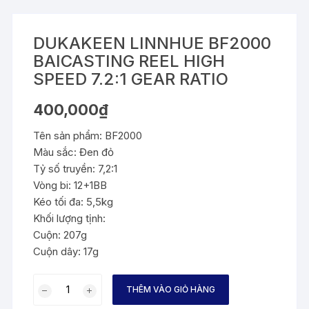
DUKAKEEN LINNHUE BF2000
BAICASTING REEL HIGH
SPEED 7.2:1 GEAR RATIO
400,000
₫
Tên sản phẩm: BF2000
Màu sắc: Đen đỏ
Tỷ số truyền: 7,2:1
Vòng bi: 12+1BB
Kéo tối đa: 5,5kg
Khối lượng tịnh:
Cuộn: 207g
Cuộn dây: 17g
DUKAKEEN
THÊM VÀO GIỎ HÀNG
LINNHUE