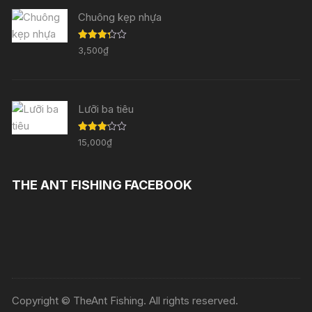
Chuông kẹp nhựa
Được
3,500
₫
xếp
hạng
3.29
5
sao
Lưỡi ba tiêu
Được
15,000
₫
xếp
hạng
3.11
5
sao
THE ANT FISHING FACEBOOK
Copyright © TheAnt Fishing. All rights reserved.