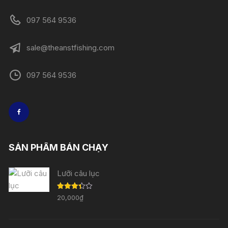
097 564 9536
sale@theanstfishing.com
097 564 9536
SẢN PHẨM BÁN CHẠY
Lưỡi câu lục
Được
20,000
₫
xếp
hạng
3.33
5
sao