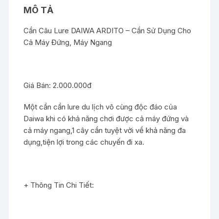
Máy
MÔ TẢ
Đứng
và
Cần Câu Lure DAIWA ARDITO – Cần Sử Dụng Cho
Máy
Cả Máy Đứng, Máy Ngang
Ngang
số
lượng
Giá Bán: 2.000.000đ
Một cần cần lure du lịch vô cùng độc đáo của
Daiwa khi có khả năng chơi được cả máy đứng và
cả máy ngang,1 cây cần tuyệt vời về khả năng đa
dụng,tiện lợi trong các chuyến đi xa.
+ Thông Tin Chi Tiết: