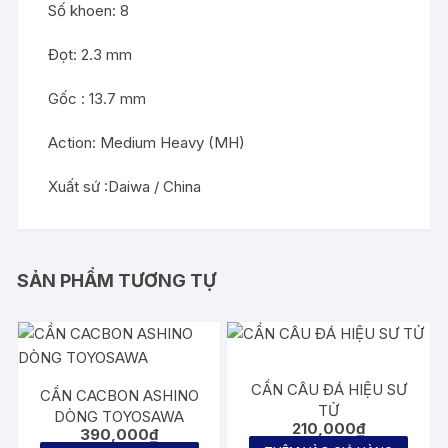
Số khoen: 8
Đọt: 2.3 mm
Gốc : 13.7 mm
Action: Medium Heavy (MH)
Xuất sứ :Daiwa / China
SẢN PHẨM TƯƠNG TỰ
CẦN CÂU ĐÁ HIỆU SƯ
CẦN CACBON ASHINO
TỬ
DÒNG TOYOSAWA
210,000
₫
390,000
₫