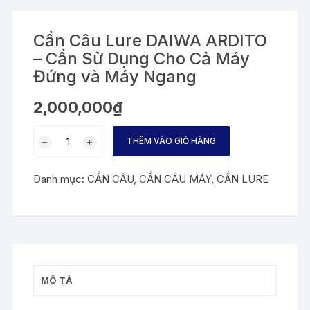
Cần Câu Lure DAIWA ARDITO
– Cần Sử Dụng Cho Cả Máy
Đứng và Máy Ngang
2,000,000
₫
Cần
THÊM VÀO GIỎ HÀNG
Câu
Lure
Danh mục:
CẦN CÂU
,
CẦN CÂU MÁY
,
CẦN LURE
DAIWA
ARDITO
-
Cần
Sử
Dụng
MÔ TẢ
Cho
Cả