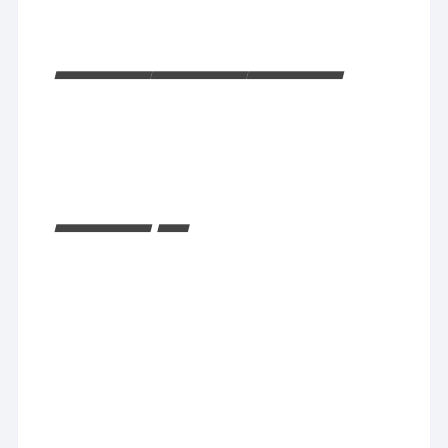
———
—-