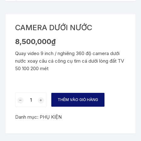
CAMERA DƯỚI NƯỚC
8,500,000
₫
Quay video 9 inch / nghiêng 360 độ camera dưới
nước xoay câu cá công cụ tìm cá dưới lòng đất TV
50 100 200 mét
CAMERA
THÊM VÀO GIỎ HÀNG
DƯỚI
NƯỚC
Danh mục:
PHỤ KIỆN
số
lượng