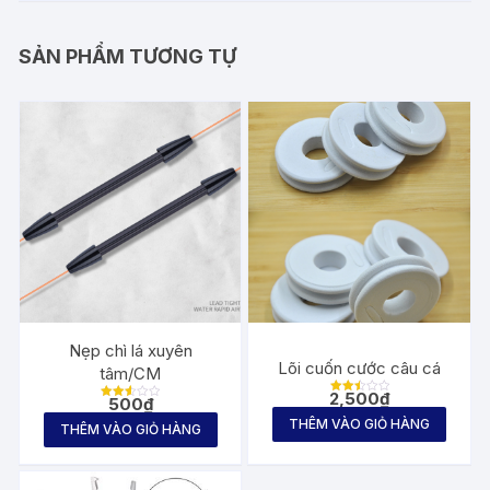
SẢN PHẨM TƯƠNG TỰ
Nẹp chì lá xuyên
Lõi cuốn cước câu cá
tâm/CM
2,500
₫
500
₫
Được
Được
xếp
xếp
THÊM VÀO GIỎ HÀNG
hạng
THÊM VÀO GIỎ HÀNG
hạng
2.50
2.59
5
5
sao
sao