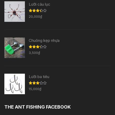
Lưỡi câu lục
Được
20,000
₫
xếp
hạng
3.33
5
sao
Chuông kẹp nhựa
Được
3,500
₫
xếp
hạng
3.29
5
sao
Lưỡi ba tiêu
Được
15,000
₫
xếp
hạng
3.11
5
sao
THE ANT FISHING FACEBOOK