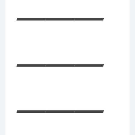
———
———
———