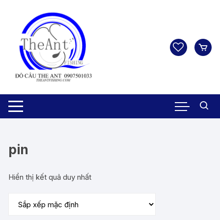
Chuyển
tới
nội
dung
pin
Hiển thị kết quả duy nhất