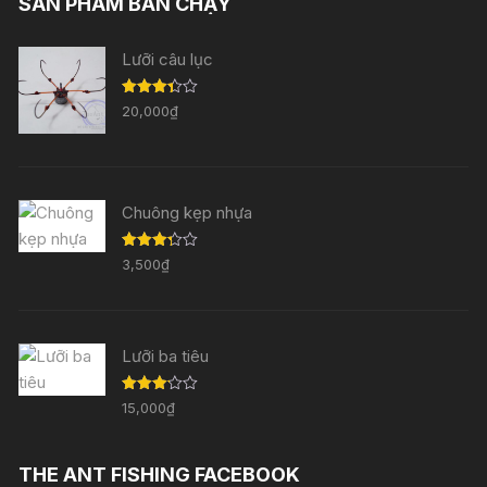
SẢN PHẨM BÁN CHẠY
Lưỡi câu lục
Được
20,000
₫
xếp
hạng
3.33
5
sao
Chuông kẹp nhựa
Được
3,500
₫
xếp
hạng
3.29
5
sao
Lưỡi ba tiêu
Được
15,000
₫
xếp
hạng
3.11
5
sao
THE ANT FISHING FACEBOOK