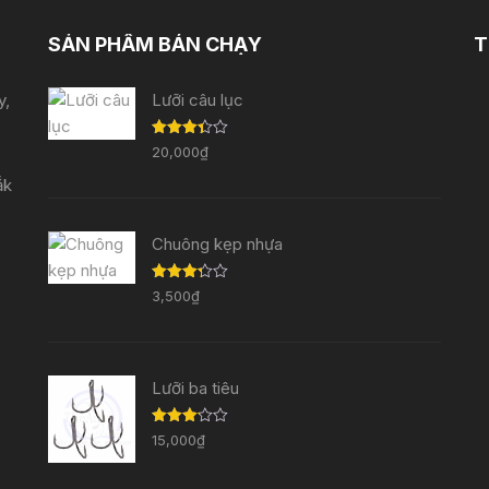
SẢN PHẨM BÁN CHẠY
T
y,
Lưỡi câu lục
Được
20,000
₫
xếp
hạng
ắk
3.33
5
sao
Chuông kẹp nhựa
Được
3,500
₫
xếp
hạng
3.29
5
sao
Lưỡi ba tiêu
Được
15,000
₫
xếp
hạng
3.11
5