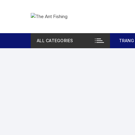
Chuyển
tới
nội
dung
ALL CATEGORIES
TRANG