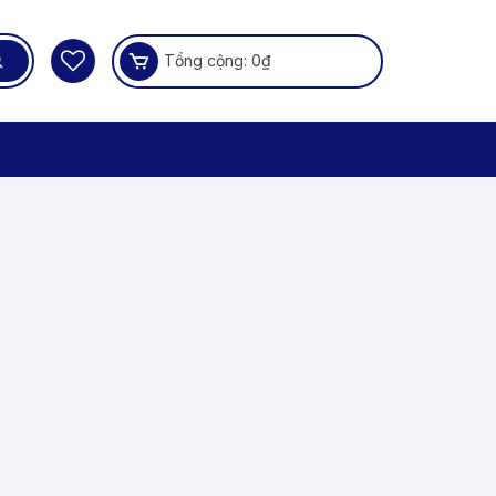
Tổng cộng:
0
₫