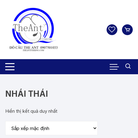
Chuyển
tới
nội
dung
NHÁI THÁI
Hiển thị kết quả duy nhất