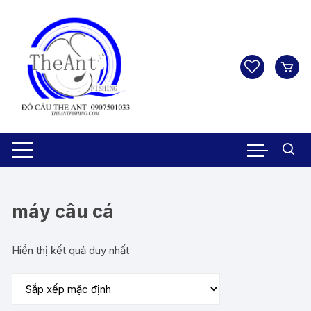
Chuyển
tới
nội
dung
máy câu cá
Hiển thị kết quả duy nhất