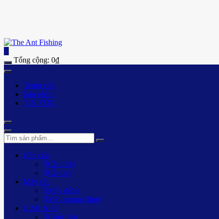
Tổng cộng:
0
₫
Trang chủ
Sản phẩm
TIN TỨC
Cần câu
Cần máy
Cần tay
Máy câu
Máy đứng
Máy ngang (lure)
Cước & dù
Cước câu