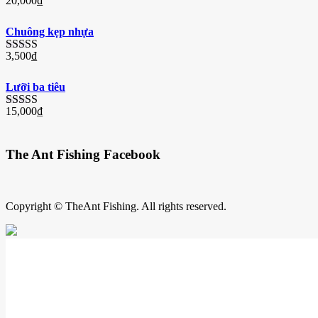
20,000
₫
Được
xếp
hạng
Chuông kẹp nhựa
3.33
5
sao
3,500
₫
Được
xếp
hạng
Lưỡi ba tiêu
3.29
5
sao
15,000
₫
Được
xếp
hạng
3.11
5
The Ant Fishing Facebook
sao
Copyright © TheAnt Fishing. All rights reserved.