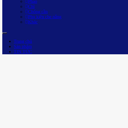
Phao
Chì
Chống cần
Phụ kiện che nắng
Khác
Trang chủ
Sản phẩm
TIN TỨC