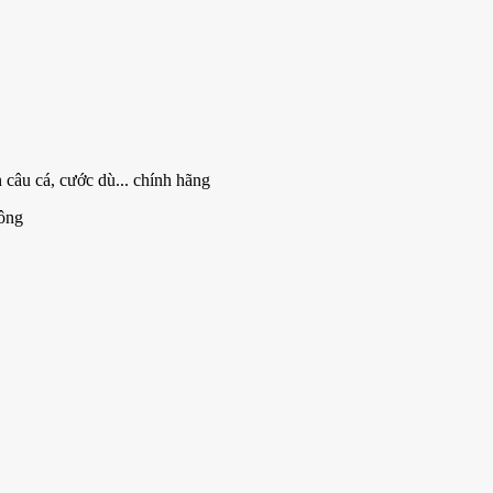
 câu cá, cước dù... chính hãng
ông