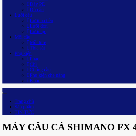
Dây PE
Dù câu
Lưỡi câu
Lưỡi ba tiêu
Lưỡi đơn
Lưỡi lục
Mồi câu
Mồi lure
Thìa sắt
Phụ kiện
Phao
Chì
Chống cần
Phụ kiện che nắng
Khác
Trang chủ
Sản phẩm
TIN TỨC
MÁY CÂU CÁ SHIMANO FX 4