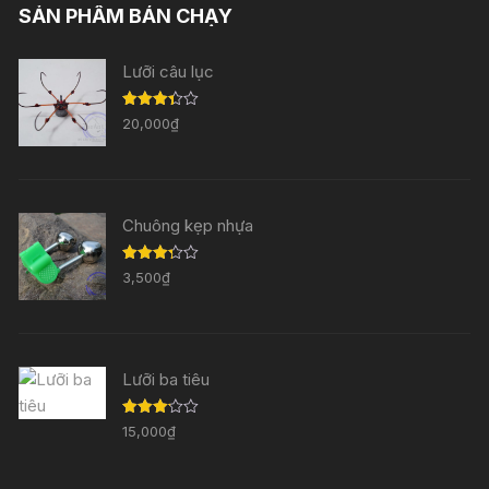
SẢN PHẨM BÁN CHẠY
Lưỡi câu lục
Được
20,000
₫
xếp
hạng
3.33
5
sao
Chuông kẹp nhựa
Được
3,500
₫
xếp
hạng
3.29
5
sao
Lưỡi ba tiêu
Được
15,000
₫
xếp
hạng
3.11
5
sao