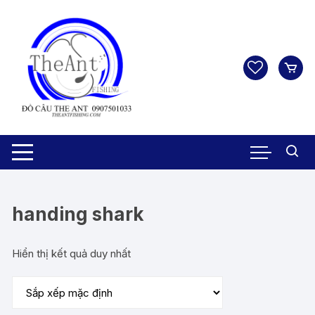
Chuyển
tới
nội
dung
handing shark
Hiển thị kết quả duy nhất