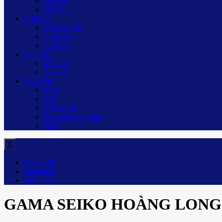
Dây PE
Dù câu
Lưỡi câu
Lưỡi ba tiêu
Lưỡi đơn
Lưỡi lục
Mồi câu
Mồi lure
Thìa sắt
Phụ kiện
Phao
Chì
Chống cần
Phụ kiện che nắng
Khác
Trang chủ
Sản phẩm
TIN TỨC
GAMA SEIKO HOÀNG LONG