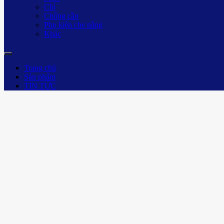
Chì
Chống cần
Phụ kiện che nắng
Khác
Trang chủ
Sản phẩm
TIN TỨC