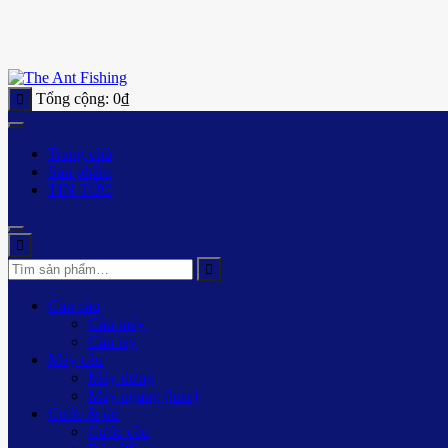
Tổng cộng:
0
₫
Trang chủ
Sản phẩm
TIN TỨC
Cần câu
Cần máy
Cần tay
Máy câu
Máy đứng
Máy ngang (lure)
Cước & dù
Cước câu