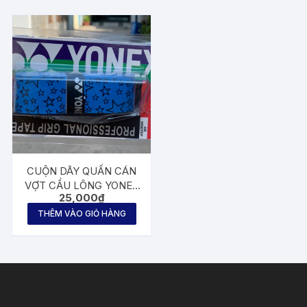
CUỘN DÂY QUẤN CÁN
VỢT CẦU LÔNG YONEX
25,000
₫
NGÔI SAO YS17
THÊM VÀO GIỎ HÀNG