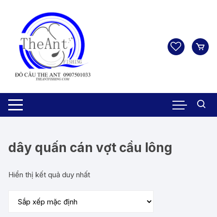
Chuyển
tới
nội
dung
dây quấn cán vợt cầu lông
Hiển thị kết quả duy nhất