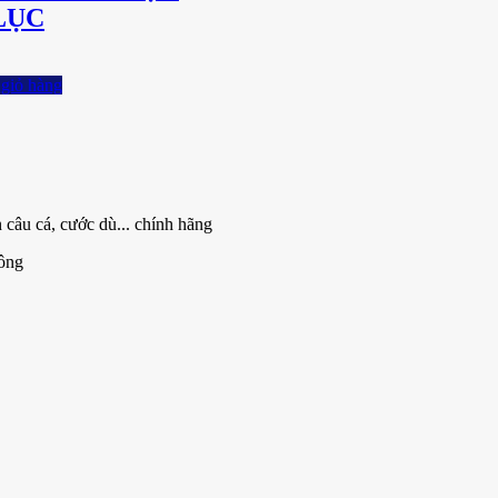
LỤC
giỏ hàng
 câu cá, cước dù... chính hãng
ông