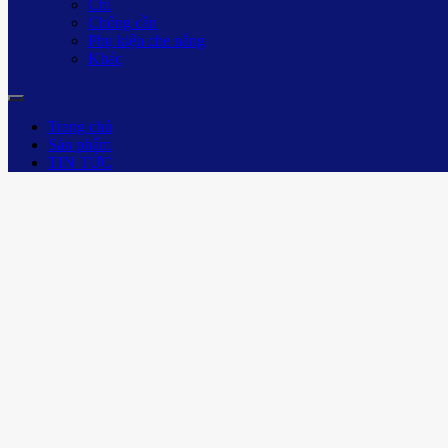
Chì
Chống cần
Phụ kiện che nắng
Khác
Trang chủ
Sản phẩm
TIN TỨC