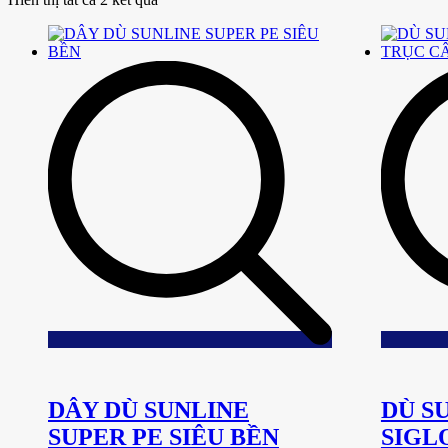
Add
to
wishlist
DÂY DÙ SUNLINE
DÙ S
SUPER PE SIÊU BỀN
SIGL