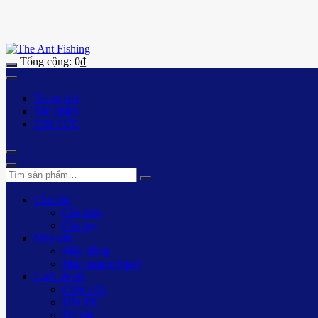
Tổng cộng:
0
₫
Trang chủ
Sản phẩm
TIN TỨC
Cần câu
Cần máy
Cần tay
Máy câu
Máy đứng
Máy ngang (lure)
Cước & dù
Cước câu
Dây PE
Dù câu