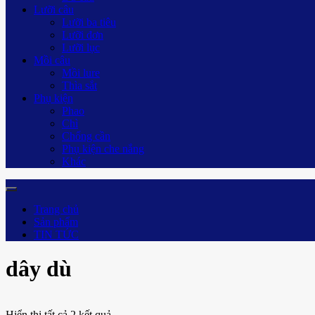
Lưỡi câu
Lưỡi ba tiêu
Lưỡi đơn
Lưỡi lục
Mồi câu
Mồi lure
Thìa sắt
Phụ kiện
Phao
Chì
Chống cần
Phụ kiện che nắng
Khác
Trang chủ
Sản phẩm
TIN TỨC
dây dù
Hiển thị tất cả 2 kết quả