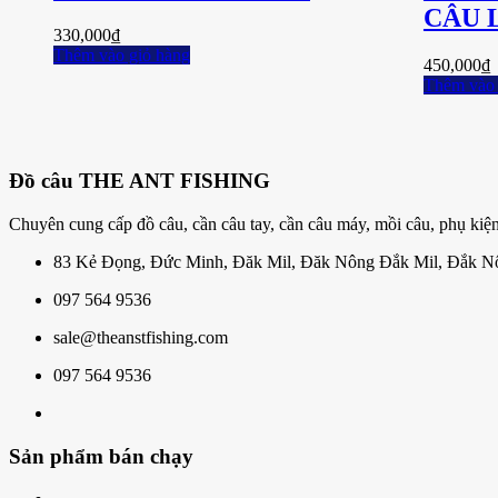
CÂU 
330,000
₫
Thêm vào giỏ hàng
450,000
₫
Thêm vào 
Đồ câu THE ANT FISHING
Chuyên cung cấp đồ câu, cần câu tay, cần câu máy, mồi câu, phụ kiện
83 Kẻ Đọng, Đức Minh, Đăk Mil, Đăk Nông Đắk Mil, Đắk N
097 564 9536
sale@theanstfishing.com
097 564 9536
Sản phẩm bán chạy