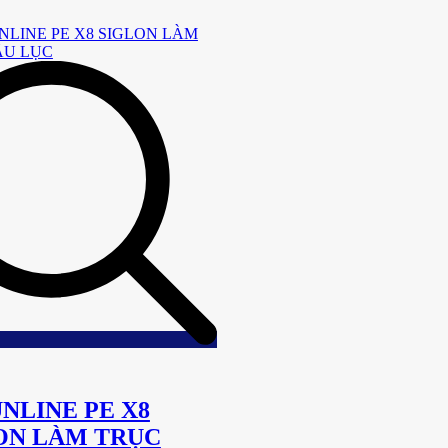
Add
to
wishlist
UNLINE PE X8
ON LÀM TRỤC