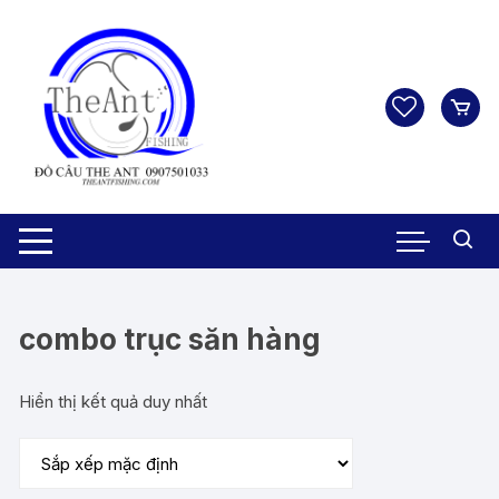
Chuyển
tới
nội
dung
combo trục săn hàng
Hiển thị kết quả duy nhất