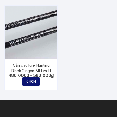
Cần câu lure Hunting
Black 2 ngọn MH và H
Khoảng
480,000
₫
–
580,000
₫
giá:
Sản
CHỌN
từ
phẩm
480,000₫
đến
này
580,000₫
có
nhiều
biến