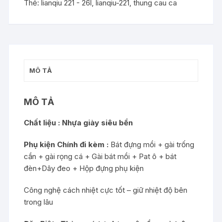
2021
Thẻ:
lianqiu 221 - 26l
,
lianqiu-221
,
thung cau ca
LQ
-221
số
lượng
MÔ TẢ
MÔ TẢ
Chất liệu : N
hựa giày siêu bền
Phụ kiện Chính đi kèm :
Bát đựng mồi + gài trống
cần + gài rọng cá + Gài bát mồi + Pat ô + bát
đèn+Dây đeo + Hộp đựng phụ kiện
Công nghệ cách nhiệt cực tốt – giữ nhiệt độ bên
trong lâu