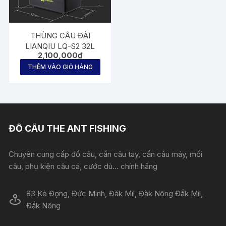
THÙNG CÂU ĐÀI
LIANQIU LQ-S2 32L
2,100,000
₫
THÊM VÀO GIỎ HÀNG
ĐỒ CÂU THE ANT FISHING
Chuyên cung cấp đồ câu, cần câu tay, cần câu máy, mồi
câu, phụ kiện câu cá, cước dù... chính hãng
83 Kẻ Đọng, Đức Minh, Đăk Mil, Đăk Nông Đắk Mil,
Đắk Nông