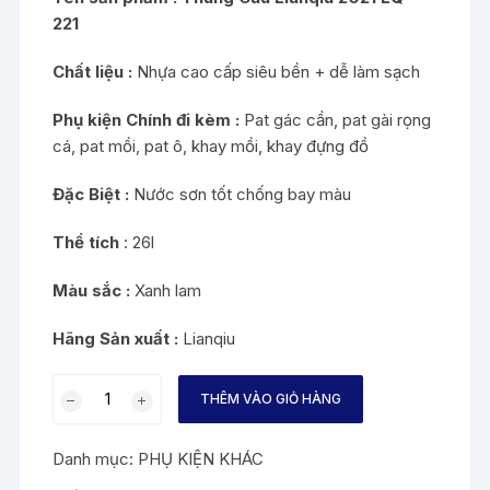
221
Chất liệu :
N
hựa cao cấp siêu bền + dễ làm sạch
Phụ kiện Chính đi kèm :
Pat gác cần, pat gài rọng
cá, pat mồi, pat ô, khay mồi, khay đựng đồ
Đặc Biệt :
Nước sơn tốt chống bay màu
Thể tích
: 26l
Màu sắc :
Xanh lam
Hãng Sản xuất :
Lianqiu
Thùng
THÊM VÀO GIỎ HÀNG
Câu
Cá
Danh mục:
PHỤ KIỆN KHÁC
Lianqiu