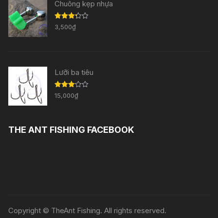
Chuông kẹp nhựa
Được
3,500
₫
xếp
hạng
3.29
5
sao
Lưỡi ba tiêu
Được
15,000
₫
xếp
hạng
3.11
5
sao
THE ANT FISHING FACEBOOK
Copyright © TheAnt Fishing. All rights reserved.