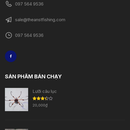
097 564 9536
sale@theanstfishing.com
097 564 9536
SẢN PHẨM BÁN CHẠY
Lưỡi câu lục
Được
20,000
₫
xếp
hạng
3.33
5
sao