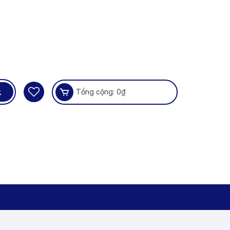
Tổng cộng:
0
₫