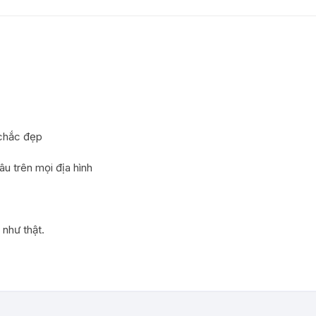
,
QUẢ
)
số
lượng
 chắc đẹp
u trên mọi địa hình
 như thật.