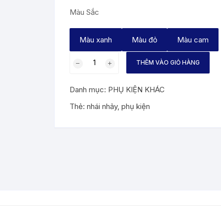
Màu Sắc
Màu xanh
Màu đỏ
Màu cam
MỒI
THÊM VÀO GIỎ HÀNG
NHÁI
NHẢY
Danh mục:
PHỤ KIỆN KHÁC
3D
BASSART
Thẻ:
nhái nhảy
,
phụ kiện
THÁI
LAN,
CÂU
LURE
RÊ,
CÁ
LÓC
(
CHUỐI