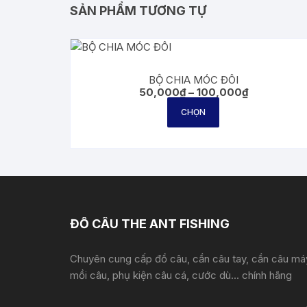
SẢN PHẨM TƯƠNG TỰ
BỘ CHIA MÓC ĐÔI
Khoảng
50,000
₫
–
100,000
₫
giá:
Sản
từ
CHỌN
phẩm
50,000₫
đến
này
100,000₫
có
nhiều
biến
thể.
Các
ĐỒ CÂU THE ANT FISHING
tùy
chọn
Chuyên cung cấp đồ câu, cần câu tay, cần câu má
có
mồi câu, phụ kiện câu cá, cước dù... chính hãng
thể
được