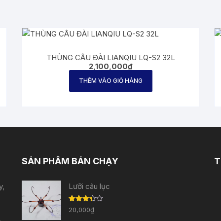
THÙNG CÂU ĐÀI LIANQIU LQ-S2 32L
2,100,000
₫
THÊM VÀO GIỎ HÀNG
SẢN PHẨM BÁN CHẠY
T
y,
Lưỡi câu lục
Được
20,000
₫
xếp
hạng