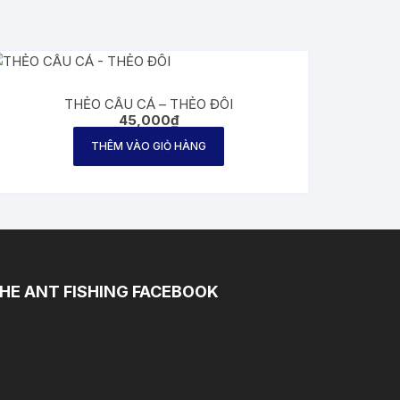
THẺO CÂU CÁ – THẺO ĐÔI
45,000
₫
THÊM VÀO GIỎ HÀNG
HE ANT FISHING FACEBOOK