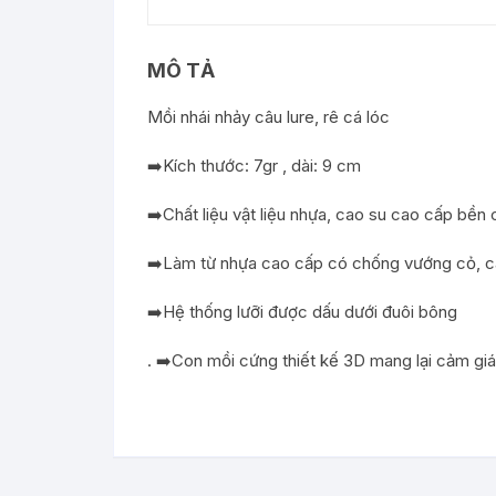
MÔ TẢ
Mồi nhái nhảy câu lure, rê cá lóc
➡️Kích thước: 7gr , dài: 9 cm
➡️Chất liệu vật liệu nhựa, cao su cao cấp bền
➡️Làm từ nhựa cao cấp có chống vướng cỏ, câ
➡️Hệ thống lưỡi được dấu dưới đuôi bông
. ➡️Con mồi cứng thiết kế 3D mang lại cảm giá