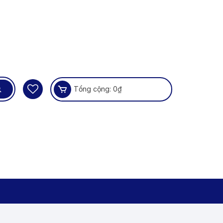
Tổng cộng:
0
₫