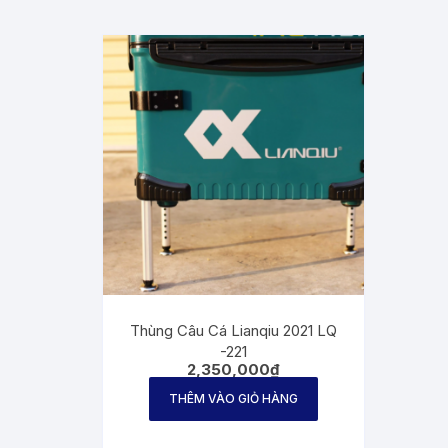
Thùng Câu Cá Lianqiu 2021 LQ
-221
2,350,000
₫
THÊM VÀO GIỎ HÀNG