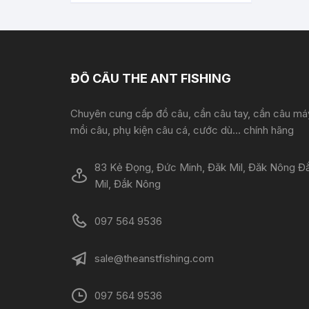
ĐỒ CÂU THE ANT FISHING
Chuyên cung cấp đồ câu, cần câu tay, cần câu má
mồi câu, phụ kiện câu cá, cước dù... chính hãng
83 Kẻ Đọng, Đức Minh, Đăk Mil, Đăk Nông Đ
Mil, Đắk Nông
097 564 9536
sale@theanstfishing.com
097 564 9536