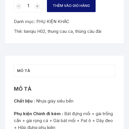
Thùng
THÊM VÀO GIỎ HÀNG
Câu
Đài
Danh mục:
PHỤ KIỆN KHÁC
Lianqiu
H02
Thẻ:
lianqiu H02
,
thung cau ca
,
thùng câu đài
số
lượng
MÔ TẢ
MÔ TẢ
Chất liệu :
N
hựa giày siêu bền
Phụ kiện Chính đi kèm :
Bát đựng mồi + gài trống
cần + gài rọng cá + Gài bát mồi + Pat ô + Dây đeo
+ Hộp đựng phụ kiện