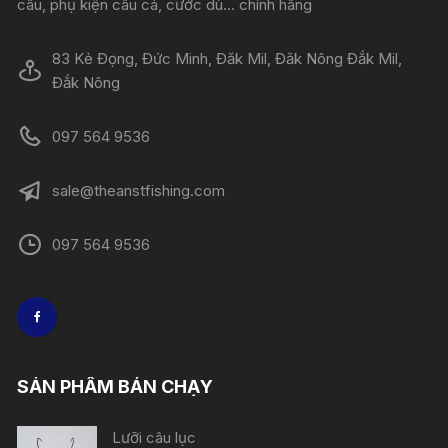
câu, phụ kiện câu cá, cước dù... chính hãng
83 Kẻ Đọng, Đức Minh, Đăk Mil, Đăk Nông Đắk Mil,
Đắk Nông
097 564 9536
sale@theanstfishing.com
097 564 9536
SẢN PHẨM BÁN CHẠY
Lưỡi câu lục