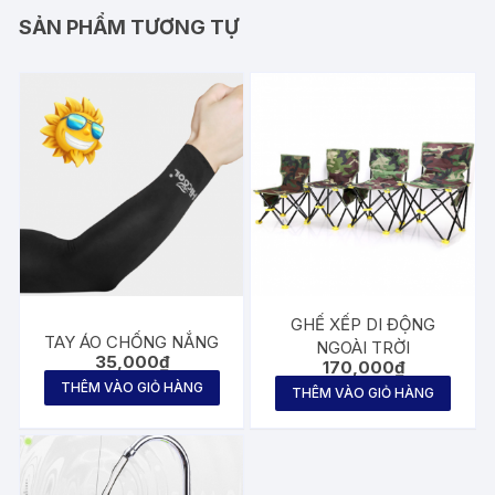
SẢN PHẨM TƯƠNG TỰ
GHẾ XẾP DI ĐỘNG
TAY ÁO CHỐNG NẮNG
NGOÀI TRỜI
35,000
₫
170,000
₫
THÊM VÀO GIỎ HÀNG
THÊM VÀO GIỎ HÀNG