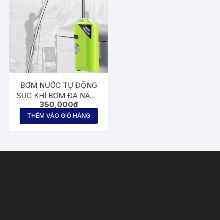
BƠM NƯỚC TỰ ĐỘNG
SỤC KHÍ BƠM ĐA NĂNG
350,000
₫
CẢM ỨNG THÔNG
MINH
THÊM VÀO GIỎ HÀNG