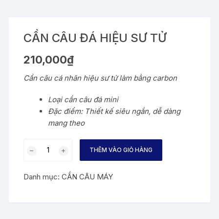
CẦN CÂU ĐÁ HIỆU SƯ TỬ
210,000
₫
Cần câu cá nhãn hiệu sư tử làm bằng carbon
Loại cần câu đá mini
Đặc điểm: Thiết kế siêu ngắn, dễ dàng
mang theo
CẦN
THÊM VÀO GIỎ HÀNG
CÂU
ĐÁ
Danh mục:
CẦN CÂU MÁY
HIỆU
SƯ
TỬ
số