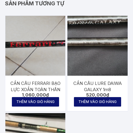
SẢN PHẨM TƯƠNG TỰ
CẦN CÂU FERRARI BẠO
CẦN CÂU LURE DAIWA
LỰC XOẮN TOÀN THÂN
GALAXY 1m8
1,060,000
₫
520,000
₫
THÊM VÀO GIỎ HÀNG
THÊM VÀO GIỎ HÀNG