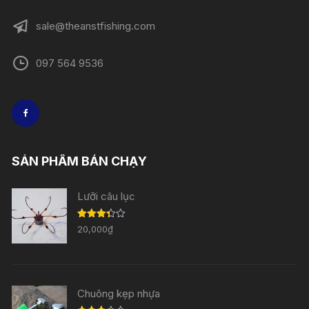
sale@theanstfishing.com
097 564 9536
SẢN PHẨM BÁN CHẠY
Lưỡi câu lục
Được
20,000
₫
xếp
hạng
3.33
5
sao
Chuông kẹp nhựa