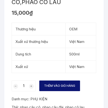
CỎ,PHAO CỎ LAU
15,000
₫
Thương hiệu
OEM
Xuất xứ thương hiệu
Việt Nam
Dung tích
500ml
Xuất xứ
Việt Nam
PHAO
THÊM VÀO GIỎ HÀNG
CÂU
ĐÀI,
Danh mục:
PHỤ KIỆN
PHAO
CÂU
Thẻ:
phao câu cỏ
,
phao câu đài
,
phao cỏ lau