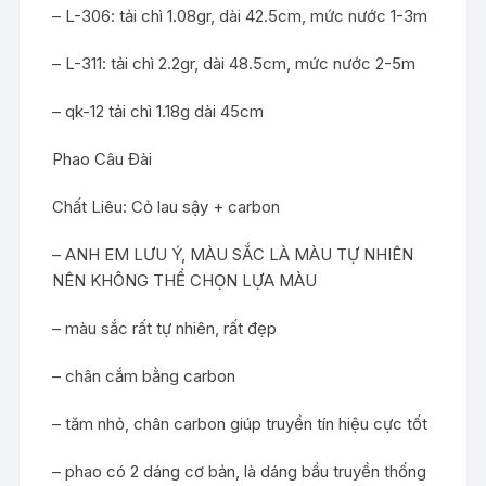
– L-306: tải chì 1.08gr, dài 42.5cm, mức nước 1-3m
– L-311: tải chì 2.2gr, dài 48.5cm, mức nước 2-5m
– qk-12 tải chì 1.18g dài 45cm
Phao Câu Đài
Chất Liêu: Cỏ lau sậy + carbon
– ANH EM LƯU Ý, MÀU SẮC LÀ MÀU TỰ NHIÊN
NÊN KHÔNG THỂ CHỌN LỰA MÀU
– màu sắc rất tự nhiên, rất đẹp
– chân cắm bằng carbon
– tăm nhỏ, chân carbon giúp truyền tín hiệu cực tốt
– phao có 2 dáng cơ bản, là dáng bầu truyền thống