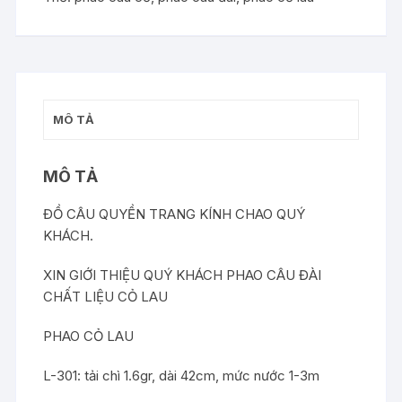
CỎ,PHAO
CỎ
LAU
số
lượng
MÔ TẢ
MÔ TẢ
ĐỒ CÂU QUYỀN TRANG KÍNH CHAO QUÝ
KHÁCH.
XIN GIỚI THIỆU QUÝ KHÁCH PHAO CÂU ĐÀI
CHẤT LIỆU CỎ LAU
PHAO CỎ LAU
L-301: tải chì 1.6gr, dài 42cm, mức nước 1-3m