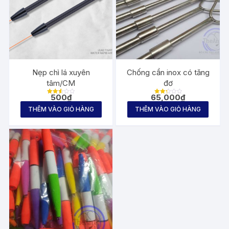
Nẹp chì lá xuyên
Chống cần inox có tăng
tâm/CM
đơ
500
₫
65,000
₫
Được
Được
xếp
xếp
THÊM VÀO GIỎ HÀNG
THÊM VÀO GIỎ HÀNG
hạng
hạng
2.59
2.31
5
5
sao
sao