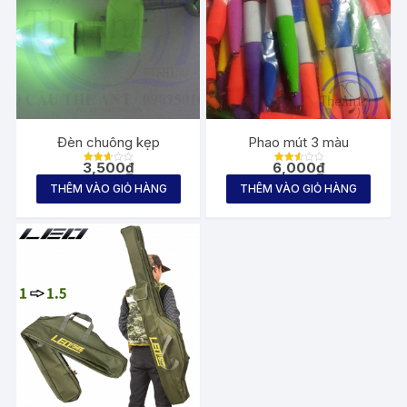
Đèn chuông kẹp
Phao mút 3 màu
3,500
₫
6,000
₫
Được
Được
xếp
xếp
THÊM VÀO GIỎ HÀNG
THÊM VÀO GIỎ HÀNG
hạng
hạng
2.65
2.65
5
5
sao
sao