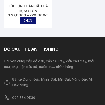
TÚI ĐỰNG CẦN CÂU CÁ
BỤNG LỚN
Khoảng
170,000
₫
–
220,000
₫
giá:
Sản
CHỌN
từ
phẩm
170,000₫
đến
này
220,000₫
có
nhiều
biến
ĐỒ CÂU THE ANT FISHING
thể.
Các
Chuyên cung cấp đồ câu, cần câu tay, cần câu máy, mồi
tùy
câu, phụ kiện câu cá, cước dù... chính hãng
chọn
có
83 Kẻ Đọng, Đức Minh, Đăk Mil, Đăk Nông Đắk Mil,
thể
Đắk Nông
được
chọn
097 564 9536
trên
trang