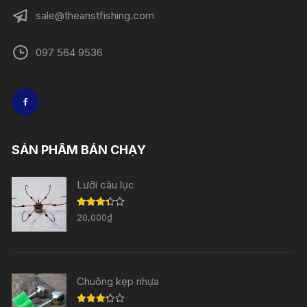
sản
sale@theanstfishing.com
phẩm
097 564 9536
SẢN PHẨM BÁN CHẠY
Lưỡi câu lục
Được
20,000
₫
xếp
hạng
3.33
5
sao
Chuông kẹp nhựa