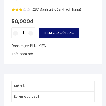
(
287
đánh giá của khách hàng)
2.67
278
trên 5
50,000
₫
dựa
trên
đánh
Bộ
giá
THÊM VÀO GIỎ HÀNG
bom
mè
Danh mục:
PHỤ KIỆN
số
lượng
Thẻ:
bom mè
MÔ TẢ
ĐÁNH GIÁ (287)