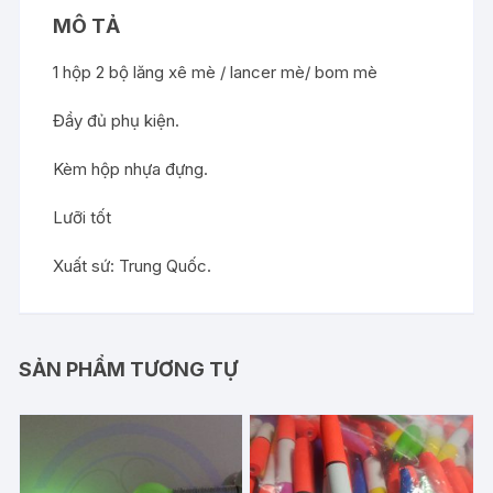
MÔ TẢ
1 hộp 2 bộ lăng xê mè / lancer mè/ bom mè
Đầy đủ phụ kiện.
Kèm hộp nhựa đựng.
Lưỡi tốt
Xuất sứ: Trung Quốc.
SẢN PHẨM TƯƠNG TỰ