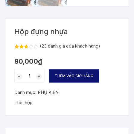
Hộp đựng nhựa
(
23
đánh giá của khách hàng)
2.71
21
trên 5
80,000
₫
dựa
trên
đánh
Hộp
giá
THÊM VÀO GIỎ HÀNG
đựng
nhựa
Danh mục:
PHỤ KIỆN
số
lượng
Thẻ:
hộp