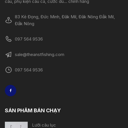
câu, phụ kiện câu cá, cước dù... chính hãng
83 Kẻ Đọng, Đức Minh, Đăk Mil, Đăk Nông Đắk Mil,
Đắk Nông
097 564 9536
sale@theanstfishing.com
097 564 9536
SẢN PHẨM BÁN CHẠY
Lưỡi câu lục