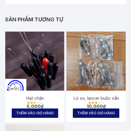
SẢN PHẨM TƯƠNG TỰ
Hạt chặn
Lò xo, lancer buộc sẵn
5,000
₫
10,000
₫
Được
Được
xếp
xếp
THÊM VÀO GIỎ HÀNG
THÊM VÀO GIỎ HÀNG
hạng
hạng
2.56
2.80
5
5 sao
sao