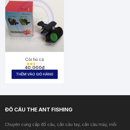
Còi hú cá
40,000
₫
Được
xếp
THÊM VÀO GIỎ HÀNG
hạng
2.52
5
sao
ĐỒ CÂU THE ANT FISHING
Chuyên cung cấp đồ câu, cần câu tay, cần câu máy, mồi