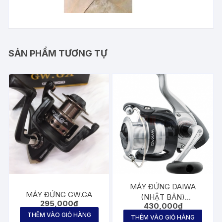
SẢN PHẨM TƯƠNG TỰ
MÁY ĐỨNG DAIWA
MÁY ĐỨNG GW.GA
(NHẬT BẢN)
295,000
₫
430,000
₫
STRIKEFORCE SF2500
THÊM VÀO GIỎ HÀNG
THÊM VÀO GIỎ HÀNG