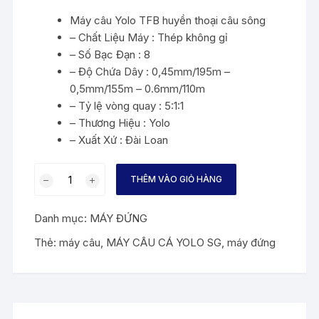
Máy câu Yolo TFB huyền thoại câu sông
– Chất Liệu Máy : Thép không gỉ
– Số Bạc Đạn : 8
– Độ Chứa Dây : 0,45mm/195m –
0,5mm/155m – 0.6mm/110m
– Tỷ lệ vòng quay : 5:1:1
– Thương Hiệu : Yolo
– Xuất Xứ : Đài Loan
MÁY
THÊM VÀO GIỎ HÀNG
CÂU
CÁ
Danh mục:
MÁY ĐỨNG
YOLO
SG
Thẻ:
máy câu
,
MÁY CÂU CÁ YOLO SG
,
máy đứng
số
lượng