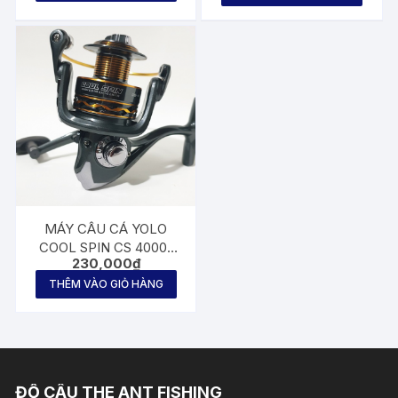
MÁY CÂU CÁ YOLO
COOL SPIN CS 4000-
230,000
₫
5000
THÊM VÀO GIỎ HÀNG
ĐỒ CÂU THE ANT FISHING