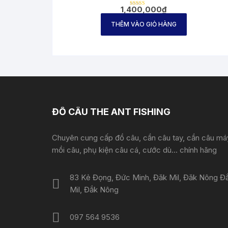
1,400,000
₫
Được
xếp
hạng
THÊM VÀO GIỎ HÀNG
2.66
5 sao
ĐỒ CÂU THE ANT FISHING
Chuyên cung cấp đồ câu, cần câu tay, cần câu má
mồi câu, phụ kiện câu cá, cước dù... chính hãng
83 Kẻ Đọng, Đức Minh, Đăk Mil, Đăk Nông Đ
Mil, Đắk Nông
097 564 9536