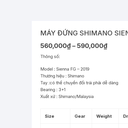
MÁY ĐỨNG SHIMANO SIE
Khoảng
560,000
₫
–
590,000
₫
giá:
từ
Thông số:
560,000₫
đến
590,000₫
Model :
Sienna FG – 2019
Thương hiệu :
Shimano
Tay :có thể chuyển đổi trái phải dễ dàng
Bearing : 3+1
Xuất xứ :
Shimano
/Malaysia
Size
Gear
Weight
D