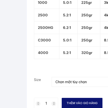
1000
5.0:1
225gr
3
2500
5.2:1
250gr
4
2500HG
6.2:1
250gr
4
C3000
5.0:1
250gr
8
4000
5.2:1
320gr
8
Size
MÁY
THÊM VÀO GIỎ HÀNG
ĐỨNG