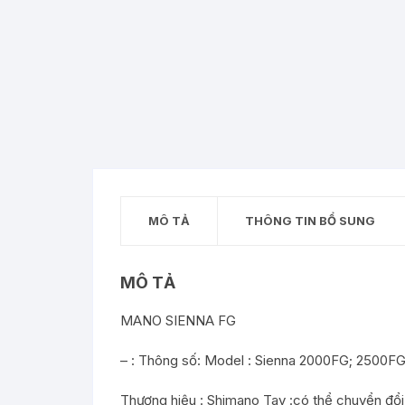
MÔ TẢ
THÔNG TIN BỔ SUNG
MÔ TẢ
MANO SIENNA FG
– : Thông số: Model : Sienna 2000FG; 2500F
Thương hiệu : Shimano Tay :có thể chuyển đổi t