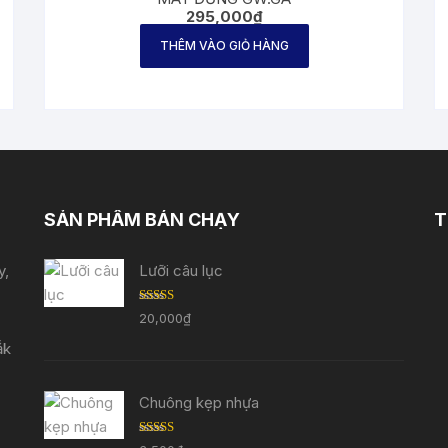
295,000
₫
THÊM VÀO GIỎ HÀNG
SẢN PHẨM BÁN CHẠY
T
y,
Lưỡi câu lục
Được
20,000
₫
xếp
hạng
ắk
3.33
5
sao
Chuông kẹp nhựa
Được