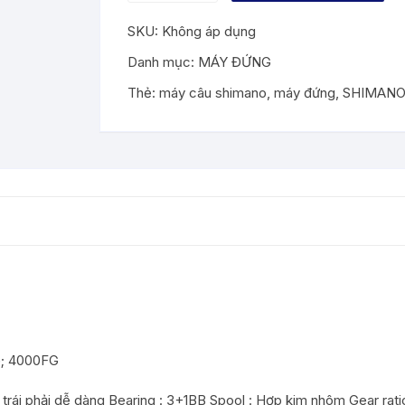
SHIMANO
SKU:
Không áp dụng
SIENNA
FG
Danh mục:
MÁY ĐỨNG
4000
Thẻ:
máy câu shimano
,
máy đứng
,
SHIMANO
số
lượng
G; 4000FG
rái phải dễ dàng Bearing : 3+1BB Spool : Hợp kim nhôm Gear ratio: