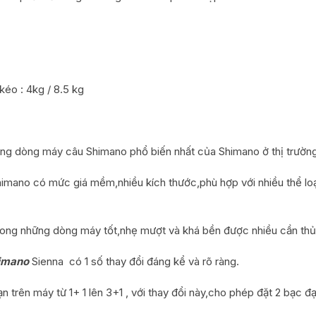
éo : 4kg / 8.5 kg
hững dòng máy câu Shimano phổ biến nhất của
Shimano
ở thị trườn
imano có mức giá mềm,nhiều kích thước,phù hợp với nhiều thể loạ
trong những dòng máy tốt,nhẹ mượt và khá bền được nhiều cần thủ 
imano
Sienna có 1 số thay đổi đáng kể và rõ ràng.
ạn trên máy từ 1+ 1 lên 3+1 , với thay đổi này,cho phép đặt 2 bạc 