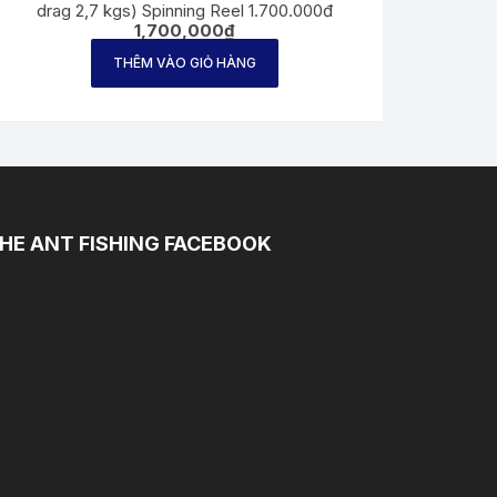
drag 2,7 kgs) Spinning Reel 1.700.000đ
1,700,000
₫
THÊM VÀO GIỎ HÀNG
HE ANT FISHING FACEBOOK