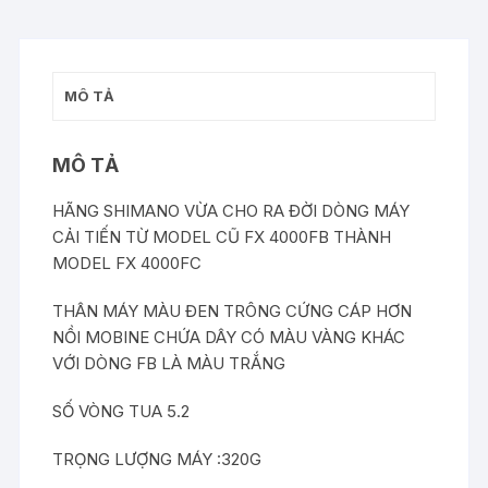
MÔ TẢ
MÔ TẢ
HÃNG SHIMANO VỪA CHO RA ĐỜI DÒNG MÁY
CẢI TIẾN TỪ MODEL CŨ FX 4000FB THÀNH
MODEL FX 4000FC
THÂN MÁY MÀU ĐEN TRÔNG CỨNG CÁP HƠN
NỒI MOBINE CHỨA DÂY CÓ MÀU VÀNG KHÁC
VỚI DÒNG FB LÀ MÀU TRẮNG
SỐ VÒNG TUA 5.2
TRỌNG LƯỢNG MÁY :320G