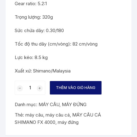
Gear ratio: 5.2:1
Trọng lượng: 320g
Sức chứa dây: 0.30/180
Tốc độ thu dây (cm/vòng): 82 cm/vòng
Lực kéo: 8.5 kg
Xuất xứ: Shimano/Malaysia
MÁY
THÊM VÀO GIỎ HÀNG
CÂU
CÁ
Danh mục:
MÁY CÂU
,
MÁY ĐỨNG
SHIMANO
FX
Thẻ:
máy câu
,
máy câu cá
,
MÁY CÂU CÁ
4000
SHIMANO FX 4000
,
máy đứng
số
lượng