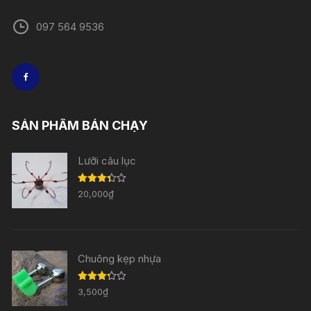
097 564 9536
SẢN PHẨM BÁN CHẠY
Lưỡi câu lục
Được
20,000
₫
xếp
hạng
3.33
5
sao
Chuông kẹp nhựa
Được
3,500
₫
xếp
hạng