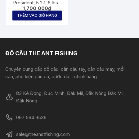
President, 5.2:1, 6 lbs (
1,700,000
₫
drag 2,7 kgs) Spinning
Reel 1.700.000đ
THÊM VÀO GIỎ HÀNG
ĐỒ CÂU THE ANT FISHING
Chuyên cung cấp đồ câu, cần câu tay, cần câu máy, mồi
câu, phụ kiện câu cá, cước dù... chính hãng
83 Kẻ Đọng, Đức Minh, Đăk Mil, Đăk Nông Đắk Mil,
Đắk Nông
097 564 9536
sale@theanstfishing.com