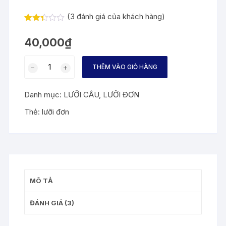
(
3
đánh giá của khách hàng)
2.33
3
trên
40,000
₫
5
dựa
trên
Lưỡi
đánh
THÊM VÀO GIỎ HÀNG
titan
giá
không
Danh mục:
LƯỠI CÂU
,
LƯỠI ĐƠN
nghạnh
số
Thẻ:
lưỡi đơn
lượng
MÔ TẢ
ĐÁNH GIÁ (3)