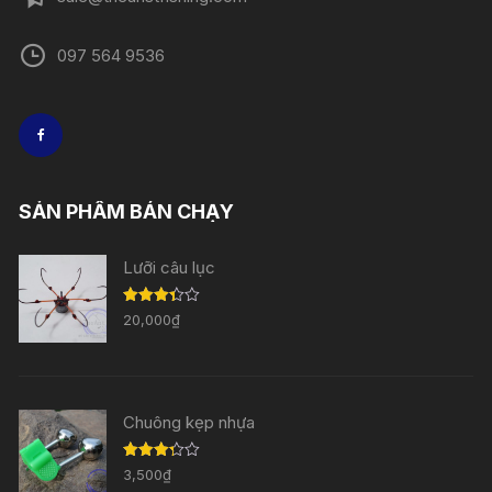
097 564 9536
SẢN PHẨM BÁN CHẠY
Lưỡi câu lục
Được
20,000
₫
xếp
hạng
3.33
5
sao
Chuông kẹp nhựa
Được
3,500
₫
xếp