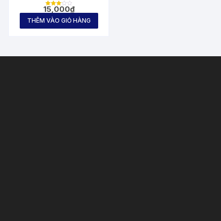
15,000
₫
Được
xếp
THÊM VÀO GIỎ HÀNG
hạng
3.11
5 sao