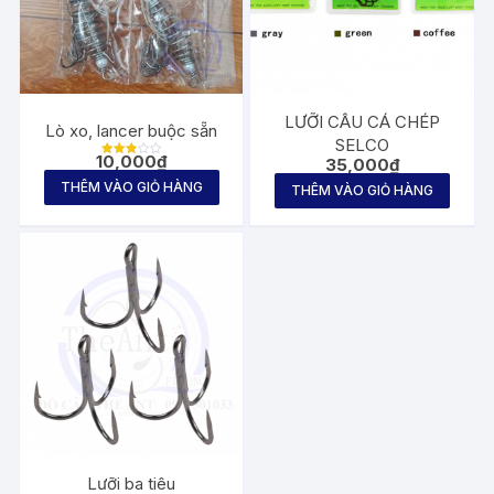
LƯỠI CÂU CÁ CHÉP
Lò xo, lancer buộc sẵn
SELCO
10,000
₫
35,000
₫
Được
xếp
THÊM VÀO GIỎ HÀNG
hạng
THÊM VÀO GIỎ HÀNG
2.80
5 sao
Lưỡi ba tiêu