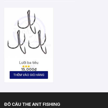
Lưỡi ba tiêu
15,000
₫
Được
xếp
THÊM VÀO GIỎ HÀNG
hạng
3.11
5 sao
ĐỒ CÂU THE ANT FISHING