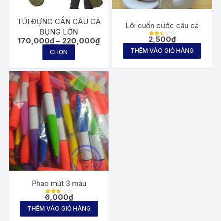
TÚI ĐỰNG CẦN CÂU CÁ
Lõi cuốn cước câu cá
BỤNG LỚN
2,500
₫
Khoảng
170,000
₫
–
220,000
₫
Được
giá:
xếp
Sản
THÊM VÀO GIỎ HÀNG
hạng
CHỌN
từ
2.50
phẩm
170,000₫
5
sao
đến
này
220,000₫
có
nhiều
biến
thể.
Các
tùy
chọn
có
thể
Phao mút 3 màu
được
6,000
₫
Được
chọn
xếp
THÊM VÀO GIỎ HÀNG
hạng
trên
2.65
5