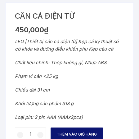
CÂN CÁ ĐIỆN TỬ
450,000
₫
LEO [Thiết bị cân cá điện tử] Kẹp cá kỹ thuật số
có khóa và đường điều khiển phụ Kẹp câu cá
Chất liệu chính: Thép không gỉ, Nhựa ABS
Phạm vi cân <25 kg
Chiều dài 31 cm
Khối lượng sản phẩm 313 g
Loại pin: 2 pin AAA (AAAx2pcs)
CÂN
THÊM VÀO GIỎ HÀNG
CÁ