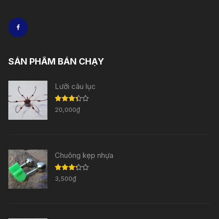
SẢN PHẨM BÁN CHẠY
Lưỡi câu lục
Được
20,000
₫
xếp
hạng
3.33
5
sao
Chuông kẹp nhựa
Được
3,500
₫
xếp
hạng
3.29
5
sao