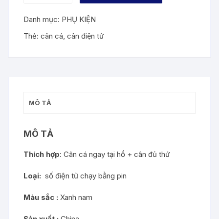
ĐIỆN
Danh mục:
PHỤ KIỆN
TỬ
số
Thẻ:
cân cá
,
cân điện tử
lượng
MÔ TẢ
MÔ TẢ
Thích hợp
: Cân cá ngay tại hồ + cân đủ thứ
Loại:
số điện tử chạy bằng pin
Màu sắc :
Xanh nam
Sản xuất :
China