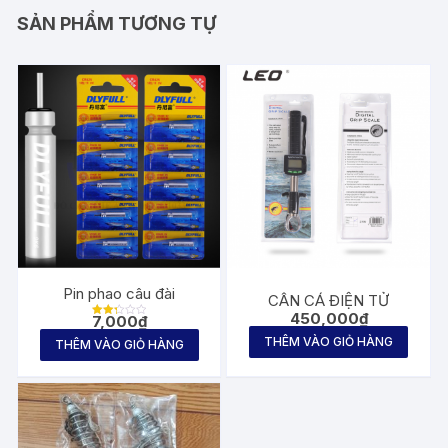
SẢN PHẨM TƯƠNG TỰ
Pin phao câu đài
CÂN CÁ ĐIỆN TỬ
450,000
₫
7,000
₫
Được
xếp
THÊM VÀO GIỎ HÀNG
THÊM VÀO GIỎ HÀNG
hạng
2.25
5
sao