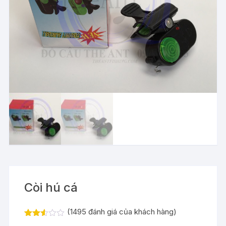
Còi hú cá
(
1495
đánh giá của khách hàng)
2.52
1442