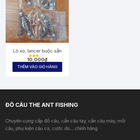
Lò xo, lancer buộc sẵn
10,000
₫
Được
xếp
THÊM VÀO GIỎ HÀNG
hạng
2.80
5 sao
ĐỒ CÂU THE ANT FISHING
Chuyên cung cấp đồ câu, cần câu tay, cần câu máy, mồi
câu, phụ kiện câu cá, cước dù... chính hãng