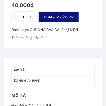
trên 5
40,000
₫
dựa
trên
đánh
Còi
giá
THÊM VÀO GIỎ HÀNG
hú
cá
Danh mục:
CHUÔNG BÁO CÁ
,
PHỤ KIỆN
số
lượng
Thẻ:
chuông
,
còi hú
MÔ TẢ
ĐÁNH GIÁ (1495)
MÔ TẢ
Đặc điểm: Có nút bật/tắt