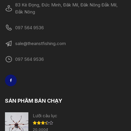
83 Kẻ Đọng, Đức Minh, Đăk Mil, Đăk Nông Đắk Mil,
Đắk Nông
097 564 9536
sale@theanstfishing.com
097 564 9536
SẢN PHẨM BÁN CHẠY
Lưỡi câu lục
Được
20,000
₫