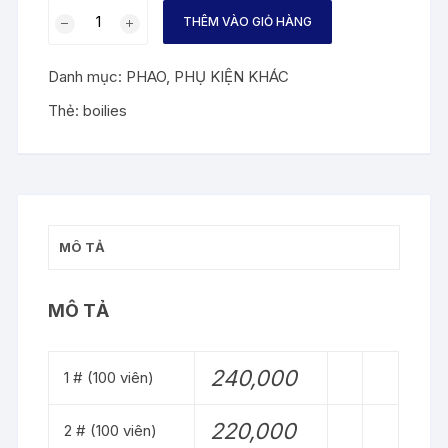
HẠT
THÊM VÀO GIỎ HÀNG
BOILES
CÂU
Danh mục:
PHAO
,
PHỤ KIỆN KHÁC
CHÉP
số
Thẻ:
boilies
lượng
MÔ TẢ
MÔ TẢ
240,000
1 # (100 viên)
220,000
2 # (100 viên)