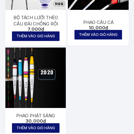
BỘ TÁCH LƯỠI THẺO
PHAO CÂU CÁ
CÂU ĐÀI CHỐNG RỐI
10,000
₫
7,000
₫
THÊM VÀO GIỎ HÀNG
THÊM VÀO GIỎ HÀNG
PHAO PHÁT SÁNG
30,000
₫
THÊM VÀO GIỎ HÀNG