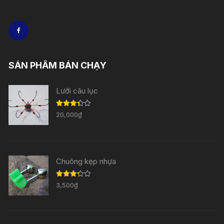
SẢN PHẨM BÁN CHẠY
Lưỡi câu lục
Được
20,000
₫
xếp
hạng
3.33
5
sao
Chuông kẹp nhựa
Được
3,500
₫
xếp
hạng
3.29
5
sao