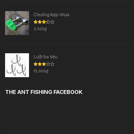
sao
Chuông kẹp nhựa
Được
3,500
₫
xếp
hạng
3.29
5
sao
Lưỡi ba tiêu
Được
15,000
₫
xếp
hạng
3.11
5
sao
THE ANT FISHING FACEBOOK