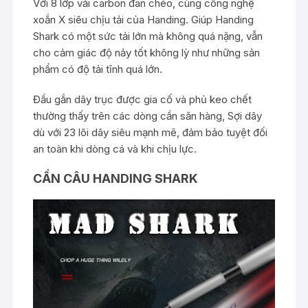
Với 8 lớp vải carbon đan chéo, cùng công nghệ
xoắn X siêu chịu tải của Handing. Giúp Handing
Shark có một sức tải lớn mà không quá nặng, vẫn
cho cảm giác độ nảy tốt không lỳ như những sản
phẩm có độ tải tĩnh quá lớn.
Đầu gắn dây trục được gia cố và phủ keo chết
thường thấy trên các dòng cần săn hàng, Sợi dây
dù với 23 lõi dây siêu mạnh mẽ, đảm bảo tuyệt đối
an toàn khi dòng cá và khi chịu lực.
CẦN CÂU HANDING SHARK