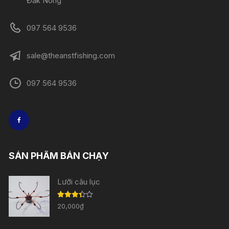
Đắk Nông
097 564 9536
sale@theanstfishing.com
097 564 9536
SẢN PHẨM BÁN CHẠY
Lưỡi câu lục
Được
20,000
₫
xếp
hạng
3.33
5