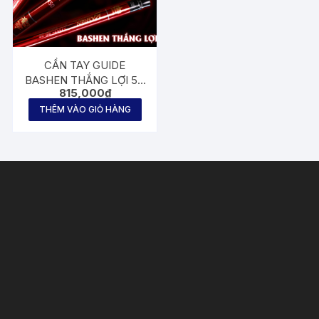
CẦN TAY GUIDE
BASHEN THẮNG LỢI 5H
815,000
₫
ĐỎ
THÊM VÀO GIỎ HÀNG