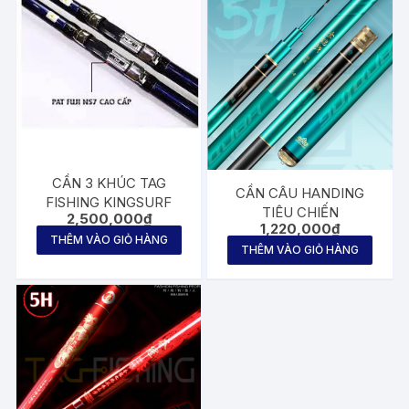
CẦN 3 KHÚC TAG
CẦN CÂU HANDING
FISHING KINGSURF
TIÊU CHIẾN
2,500,000
₫
1,220,000
₫
THÊM VÀO GIỎ HÀNG
THÊM VÀO GIỎ HÀNG