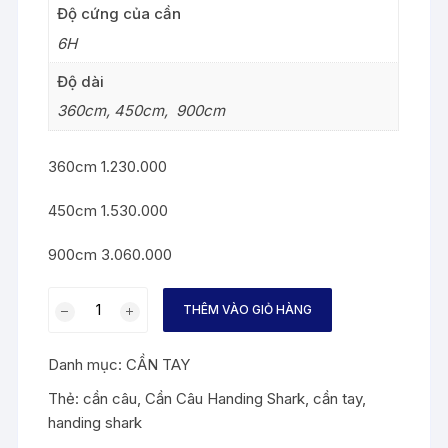
Độ cứng của cần
6H
Độ dài
360cm, 450cm, 900cm
360cm 1.230.000
450cm 1.530.000
900cm 3.060.000
CẦN
THÊM VÀO GIỎ HÀNG
CÂU
HANDING
Danh mục:
CẦN TAY
SHARK
số
Thẻ:
cần câu
,
Cần Câu Handing Shark
,
cần tay
,
lượng
handing shark