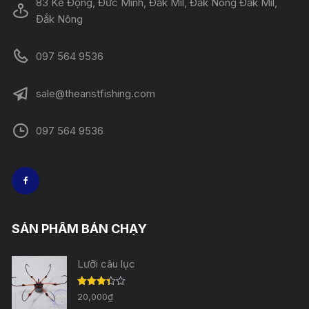
83 Kẻ Đọng, Đức Minh, Đăk Mil, Đăk Nông Đắk Mil,
Đắk Nông
097 564 9536
sale@theanstfishing.com
097 564 9536
SẢN PHẨM BÁN CHẠY
Lưỡi câu lục
Được
20,000
₫
xếp