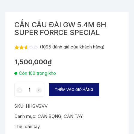
CẦN CÂU ĐÀI GW 5.4M 6H
SUPER FORRCE SPECIAL
(
1095
đánh giá của khách hàng)
2.57
1053
trên 5
1,500,000
₫
dựa
trên
đánh
Còn 100 trong kho
giá
CẦN
THÊM VÀO GIỎ HÀNG
CÂU
ĐÀI
SKU:
HHGVGVV
GW
5.4M
Danh mục:
CẦN BỌNG
,
CẦN TAY
6H
Thẻ:
cần tay
SUPER