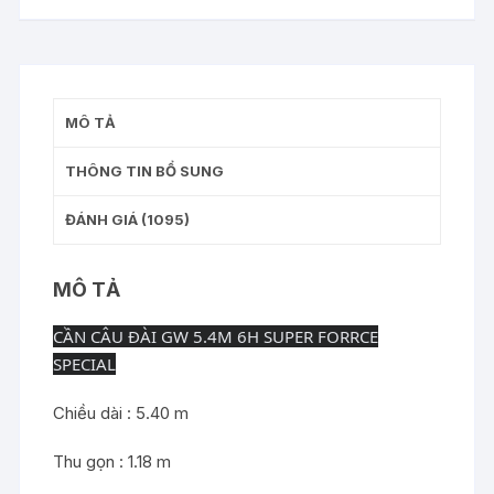
FORRCE
SPECIAL
số
lượng
MÔ TẢ
THÔNG TIN BỔ SUNG
ĐÁNH GIÁ (1095)
MÔ TẢ
CẦN CÂU ĐÀI GW 5.4M 6H SUPER FORRCE
SPECIAL
Chiều dài : 5.40 m
Thu gọn : 1.18 m