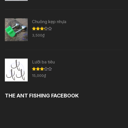
hạng
3.33
5
sao
Chuông kẹp nhựa
Được
3,500
₫
xếp
hạng
3.29
5
sao
Lưỡi ba tiêu
Được
15,000
₫
xếp
hạng
3.11
5
sao
THE ANT FISHING FACEBOOK