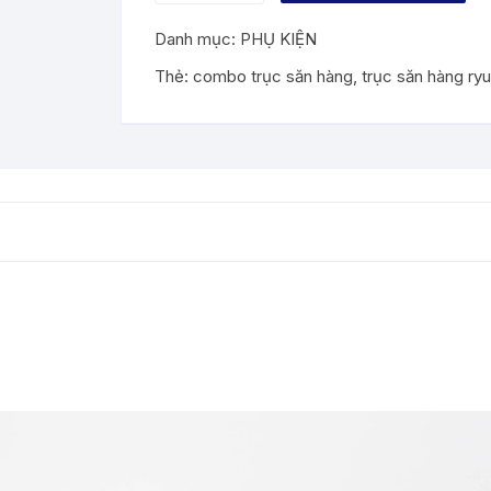
SĂN
Danh mục:
PHỤ KIỆN
HÀNG
RYUKI
Thẻ:
combo trục săn hàng
,
trục săn hàng ryu
số
lượng