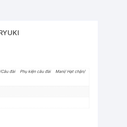
RYUKI
/Câu đài
>
Phụ kiện câu đài
>
Mani/ Hạt chặn/