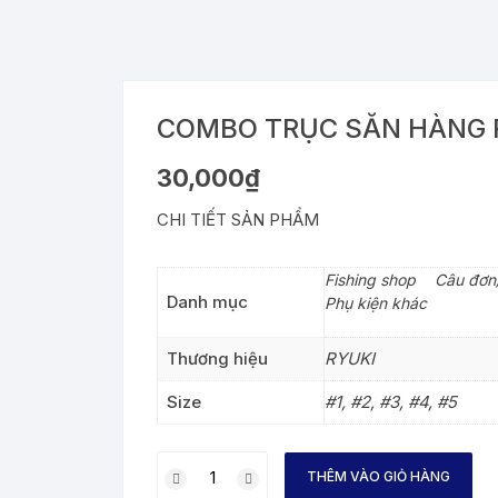
COMBO TRỤC SĂN HÀNG 
30,000
₫
CHI TIẾT SẢN PHẨM
Fishing shop
>
Câu đơn
Danh mục
Phụ kiện khác
Thương hiệu
RYUKI
Size
#1, #2, #3, #4, #5
COMBO
THÊM VÀO GIỎ HÀNG
TRỤC