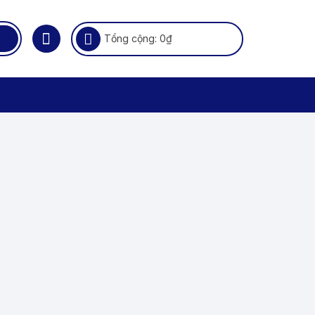
Tổng cộng:
0
₫