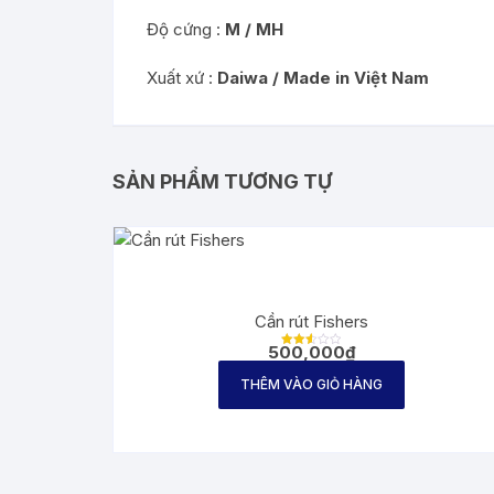
Độ cứng :
M / MH
Xuất xứ :
Daiwa /
Made in Việt Nam
SẢN PHẨM TƯƠNG TỰ
Cần rút Fishers
500,000
₫
Được
xếp
hạng
THÊM VÀO GIỎ HÀNG
2.60
5
sao