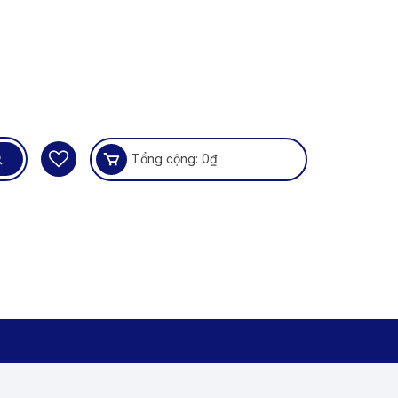
Tổng cộng:
0
₫