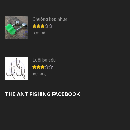
3.33
5
sao
Chuông kẹp nhựa
Được
3,500
₫
xếp
hạng
3.29
5
sao
Lưỡi ba tiêu
Được
15,000
₫
xếp
hạng
3.11
5
sao
THE ANT FISHING FACEBOOK