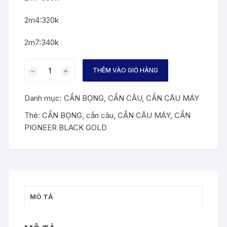
2m4:320k
2m7:340k
CẦN
THÊM VÀO GIỎ HÀNG
CÂU
PIONEER
Danh mục:
CẦN BỌNG
,
CẦN CÂU
,
CẦN CÂU MÁY
BLACK
GOLD
Thẻ:
CẦN BỌNG
,
cần câu
,
CẦN CÂU MÁY
,
CẦN
2
PIONEER BLACK GOLD
_
2M4
_
2M7
_
MÔ TẢ
3M
số
lượng