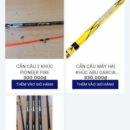
CẦN CÂU 2 KHÚC
CẦN CÂU MÁY HAI
PIONEER FIRE
KHÚC ABU GARCIA
300,000
₫
930,000
₫
BRUISET
THÊM VÀO GIỎ HÀNG
THÊM VÀO GIỎ HÀNG