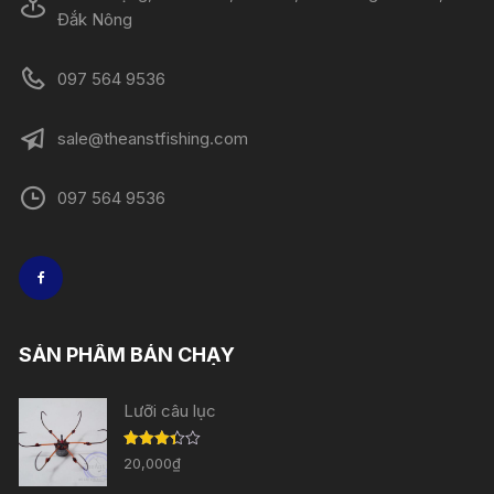
Đắk Nông
097 564 9536
sale@theanstfishing.com
097 564 9536
SẢN PHẨM BÁN CHẠY
Lưỡi câu lục
Được
20,000
₫
xếp
hạng