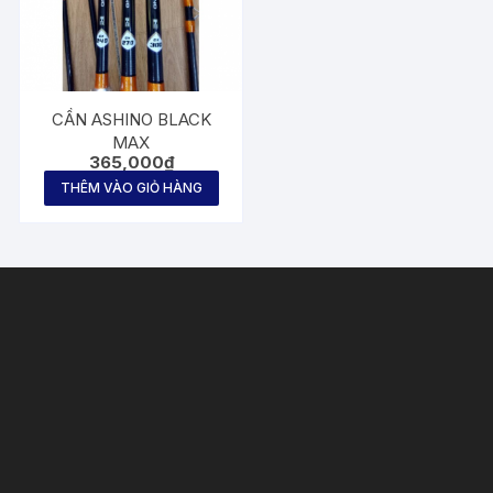
CẦN ASHINO BLACK
MAX
365,000
₫
THÊM VÀO GIỎ HÀNG