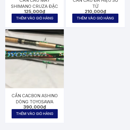
CẦN CÂU MÁY
CẦN CÂU ĐÁ HIỆU SƯ
SHIMANO CRUZA ĐẶC
TỬ
125,000
₫
210,000
₫
THÊM VÀO GIỎ HÀNG
THÊM VÀO GIỎ HÀNG
CẦN CACBON ASHINO
DÒNG TOYOSAWA
390,000
₫
THÊM VÀO GIỎ HÀNG