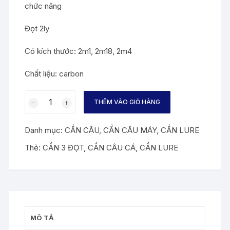
chức năng
Đọt 2ly
Có kích thước: 2m1, 2m18, 2m4
Chất liệu: carbon
CẦN
THÊM VÀO GIỎ HÀNG
LURE
3
Danh mục:
CẦN CÂU
,
CẦN CÂU MÁY
,
CẦN LURE
ĐỌT
TAV
Thẻ:
CẦN 3 ĐỌT
,
CẦN CÂU CÁ
,
CẦN LURE
PLUS
số
lượng
MÔ TẢ