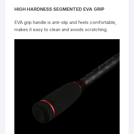
HIGH HARDNESS SEGMENTED EVA GRIP
EVA grip handle is anti-slip and feels comfortable,
makes it easy to clean and avoids scratching.