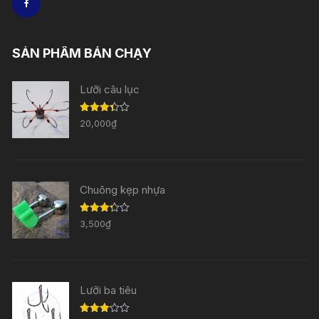
SẢN PHẨM BÁN CHẠY
Lưỡi câu lục
Được
20,000
₫
xếp
hạng
3.33
5
sao
Chuông kẹp nhựa
Được
3,500
₫
xếp
hạng
3.29
5
sao
Lưỡi ba tiêu