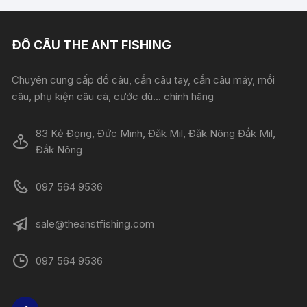
ĐỒ CÂU THE ANT FISHING
Chuyên cung cấp đồ câu, cần câu tay, cần câu máy, mồi
câu, phụ kiện câu cá, cước dù... chính hãng
83 Kẻ Đọng, Đức Minh, Đăk Mil, Đăk Nông Đắk Mil,
Đắk Nông
097 564 9536
sale@theanstfishing.com
097 564 9536