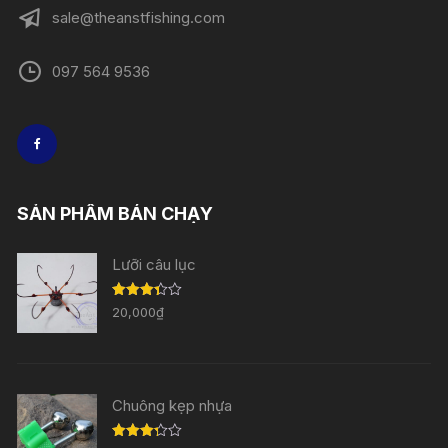
sale@theanstfishing.com
097 564 9536
SẢN PHẨM BÁN CHẠY
Lưỡi câu lục
Được
20,000
₫
xếp
hạng
3.33
5
sao
Chuông kẹp nhựa