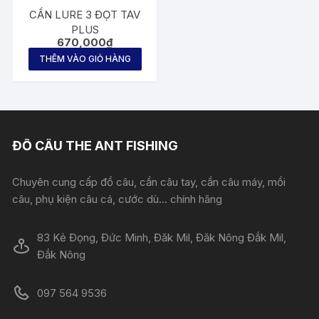
thể
CẦN LURE 3 ĐỌT TAV
được
PLUS
670,000
₫
chọn
THÊM VÀO GIỎ HÀNG
trên
trang
sản
phẩm
ĐỒ CÂU THE ANT FISHING
Chuyên cung cấp đồ câu, cần câu tay, cần câu máy, mồi
câu, phụ kiện câu cá, cước dù... chính hãng
83 Kẻ Đọng, Đức Minh, Đăk Mil, Đăk Nông Đắk Mil,
Đắk Nông
097 564 9536