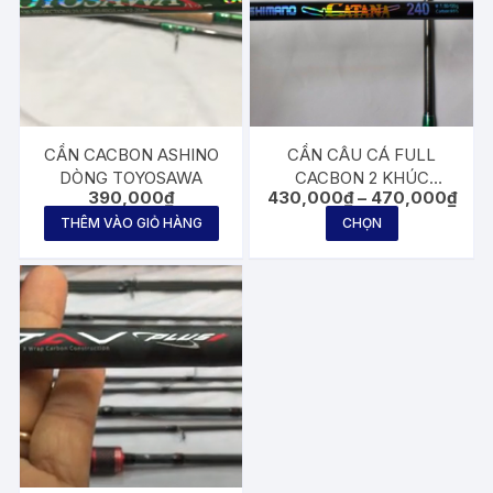
CẦN CACBON ASHINO
CẦN CÂU CÁ FULL
DÒNG TOYOSAWA
CACBON 2 KHÚC
Kho
390,000
₫
430,000
₫
–
470,000
₫
SHIMANO CATANA
giá:
Sản
(2m7)
THÊM VÀO GIỎ HÀNG
CHỌN
từ
phẩm
430,
đến
này
470,
có
nhiều
biến
thể.
Các
tùy
chọn
có