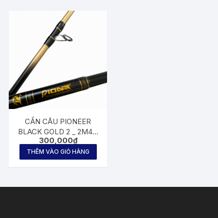
CẦN CÂU PIONEER
BLACK GOLD 2 _ 2M4 _
300,000
₫
2M7 _ 3M
THÊM VÀO GIỎ HÀNG