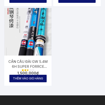
CẦN CÂU ĐÀI GW 5.4M
6H SUPER FORRCE
SPECIAL
1,500,000
₫
Được
xếp
THÊM VÀO GIỎ HÀNG
hạng
2.57
5
sao