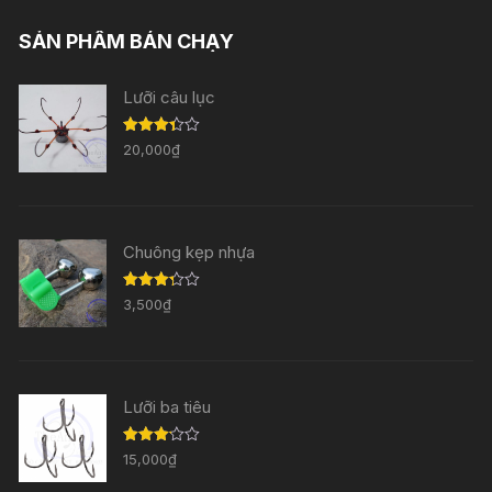
SẢN PHẨM BÁN CHẠY
Lưỡi câu lục
Được
20,000
₫
xếp
hạng
3.33
5
sao
Chuông kẹp nhựa
Được
3,500
₫
xếp
hạng
3.29
5
sao
Lưỡi ba tiêu
Được
15,000
₫
xếp
hạng