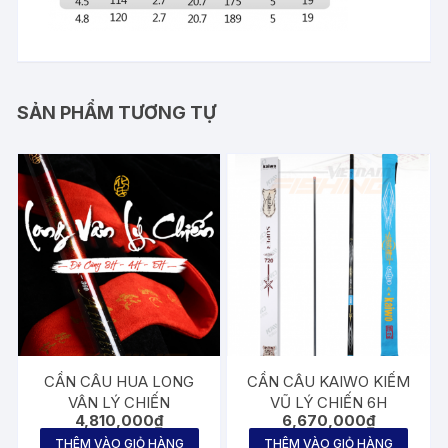
SẢN PHẨM TƯƠNG TỰ
CẦN CÂU HUA LONG
CẦN CÂU KAIWO KIẾM
VÂN LÝ CHIẾN
VŨ LÝ CHIẾN 6H
4,810,000
₫
6,670,000
₫
THÊM VÀO GIỎ HÀNG
THÊM VÀO GIỎ HÀNG