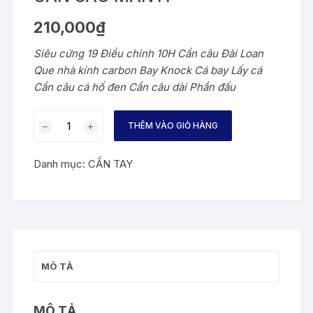
210,000
₫
Siêu cứng 19 Điều chỉnh 10H Cần câu Đài Loan
Que nhà kính carbon Bay Knock Cá bay Lấy cá
Cần câu cá hố đen Cần câu dài Phần đấu
CẦN
THÊM VÀO GIỎ HÀNG
CÂU
MANYI
Danh mục:
CẦN TAY
số
lượng
MÔ TẢ
MÔ TẢ