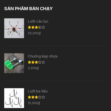
SẢN PHẨM BÁN CHẠY
Lưỡi câu lục
Được
20,000
₫
xếp
hạng
3.33
5
sao
Chuông kẹp nhựa
Được
3,500
₫
xếp
hạng
3.29
5
sao
Lưỡi ba tiêu
Được
15,000
₫
xếp
hạng