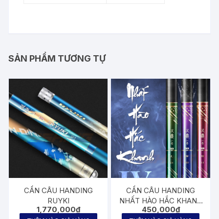
SẢN PHẨM TƯƠNG TỰ
CẦN CÂU HANDING
CẦN CÂU HANDING
RUYKI
NHẤT HÀO HẮC KHANH
1,770,000
₫
450,000
₫
TH4