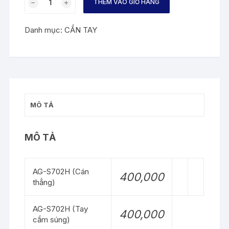
THÊM VÀO GIỎ HÀNG
CẦM
CẦN
Danh mục:
CẦN TAY
CÂU
CÁ
số
lượng
MÔ TẢ
MÔ TẢ
AG-S702H (Cán
400,000
thẳng)
AG-S702H (Tay
400,000
cầm súng)