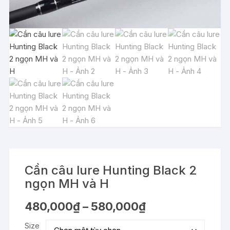
Cần câu lure Hunting Black 2
ngọn MH và H
Khoảng
480,000
₫
–
580,000
₫
giá:
từ
Size
480,000₫