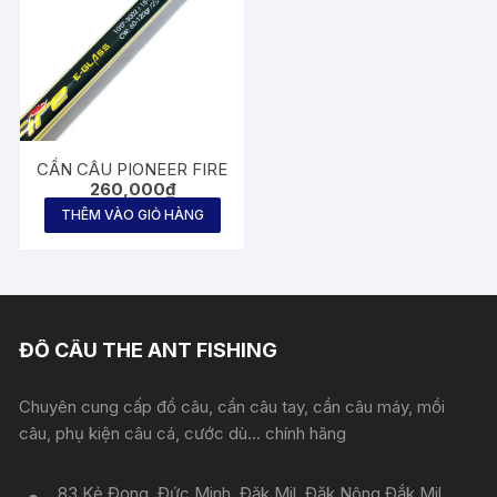
CẦN CÂU PIONEER FIRE
260,000
₫
THÊM VÀO GIỎ HÀNG
ĐỒ CÂU THE ANT FISHING
Chuyên cung cấp đồ câu, cần câu tay, cần câu máy, mồi
câu, phụ kiện câu cá, cước dù... chính hãng
83 Kẻ Đọng, Đức Minh, Đăk Mil, Đăk Nông Đắk Mil,