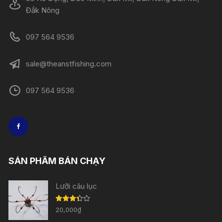
Đắk Nông
097 564 9536
sale@theanstfishing.com
097 564 9536
SẢN PHẨM BÁN CHẠY
Lưỡi câu lục
Được
20,000
₫
xếp
hạng