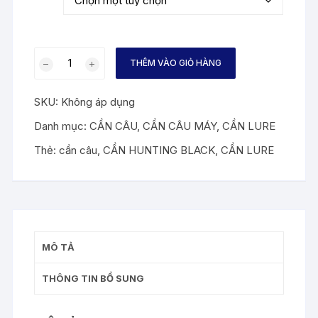
đến
580,000₫
Cần
THÊM VÀO GIỎ HÀNG
câu
lure
SKU:
Không áp dụng
Hunting
Black
Danh mục:
CẦN CÂU
,
CẦN CÂU MÁY
,
CẦN LURE
2
Thẻ:
cần câu
,
CẦN HUNTING BLACK
,
CẦN LURE
ngọn
MH
và
H
số
lượng
MÔ TẢ
THÔNG TIN BỔ SUNG