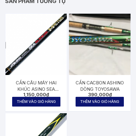
SẢN PHẨM TƯƠNG TỰ
CẦN CÂU MÁY HAI
CẦN CACBON ASHINO
KHÚC ASINO SEA
DÒNG TOYOSAWA
1,150,000
₫
390,000
₫
SLICKER IMPETUS 2m1
THÊM VÀO GIỎ HÀNG
THÊM VÀO GIỎ HÀNG