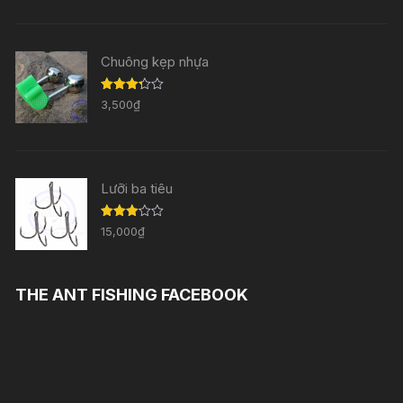
3.33
5
sao
Chuông kẹp nhựa
Được
3,500
₫
xếp
hạng
3.29
5
sao
Lưỡi ba tiêu
Được
15,000
₫
xếp
hạng
3.11
5
sao
THE ANT FISHING FACEBOOK