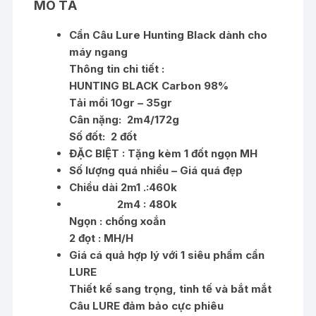
MÔ TẢ
Cần Câu Lure Hunting Black dành cho
máy ngang
Thông tin chi tiết :
HUNTING BLACK Carbon 98%
Tải mồi 10gr – 35gr
Cân nặng: 2m4/172g
Số đốt: 2 đốt
ĐẶC BIỆT : Tặng kèm 1 đốt ngọn MH
Số lượng quá nhiều – Giá quá đẹp
Chiều dài 2m1 .:460k
2m4 : 480k
Ngọn : chống xoắn
2 đọt : MH/H
Giá cá quả hợp lý với 1 siêu phầm cần
LURE
Thiết kế sang trọng, tinh tế và bắt mắt
Câu LURE đảm bảo cực phiêu