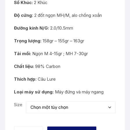
Số Khúc:
2 Khúc
Độ cứng
: 2 đốt ngọn MH/M, alo chống xoắn
Đường kính N/G:
2.0/10.5mm
Trọng lượng
: 158gr – 155gr – 163gr
Tải mồi:
Ngọn M 4-15gr ; MH 7-30gr
Chất liệu:
98% Carbon
Thích hợp
: Câu Lure
Loại máy sử dụng:
Máy đứng và máy ngang
Size
CẦN