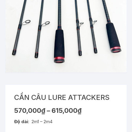
CẦN CÂU LURE ATTACKERS
Khoảng
570,000
₫
–
615,000
₫
giá:
từ
Độ dài
: 2m1 – 2m4
570,000₫
đến
615,000₫