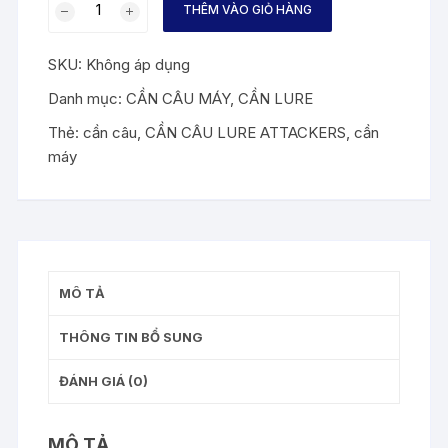
THÊM VÀO GIỎ HÀNG
CÂU
LURE
SKU:
Không áp dụng
ATTACKERS
số
Danh mục:
CẦN CÂU MÁY
,
CẦN LURE
lượng
Thẻ:
cần câu
,
CẦN CÂU LURE ATTACKERS
,
cần
máy
MÔ TẢ
THÔNG TIN BỔ SUNG
ĐÁNH GIÁ (0)
MÔ TẢ