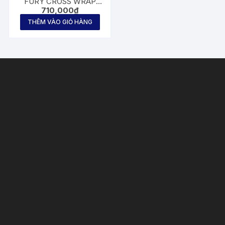
FURY CROSS WRAP
710,000
₫
SPINNING / CASTING
ROD Size 6.0″ / 6.6″ /
THÊM VÀO GIỎ HÀNG
7.0″