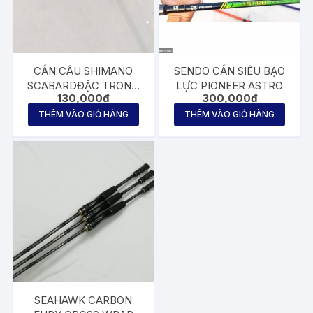
CẦN CÂU SHIMANO
SENDO CẦN SIÊU BẠO
SCABARDĐẶC TRONG
LỰC PIONEER ASTRO
130,000
₫
300,000
₫
CÓ TIM CHỈ ĐỎ
THÊM VÀO GIỎ HÀNG
THÊM VÀO GIỎ HÀNG
SEAHAWK CARBON