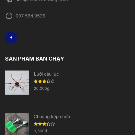
097 564 9536
SẢN PHẨM BÁN CHẠY
Lưỡi câu lục
Được
20,000
₫
xếp
hạng
3.33
5
sao
Chuông kẹp nhựa
Được
3,500
₫
xếp