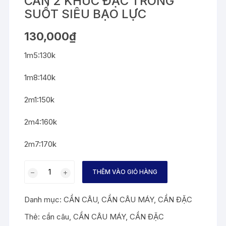
CẦN 2 KHÚC ĐẶC TRONG
SUỐT SIÊU BẠO LỰC
130,000
₫
1m5:130k
1m8:140k
2m1:150k
2m4:160k
2m7:170k
CẦN
THÊM VÀO GIỎ HÀNG
2
KHÚC
Danh mục:
CẦN CÂU
,
CẦN CÂU MÁY
,
CẦN ĐẶC
ĐẶC
TRONG
Thẻ:
cần câu
,
CẦN CÂU MÁY
,
CẦN ĐẶC