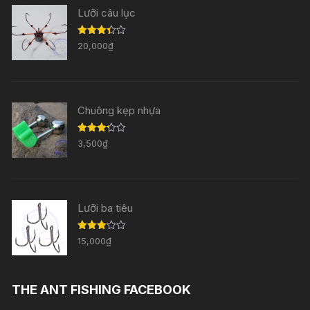
Lưỡi câu lục
Được
20,000
₫
xếp
hạng
3.33
5
sao
Chuông kẹp nhựa
Được
3,500
₫
xếp
hạng
3.29
5
sao
Lưỡi ba tiêu
Được
15,000
₫
xếp
hạng
3.11
5
sao
THE ANT FISHING FACEBOOK