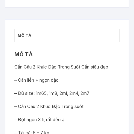
SUỐT
SIÊU
BẠO
LỰC
số
MÔ TẢ
lượng
MÔ TẢ
Cần Câu 2 Khúc Đặc Trong Suốt Cần siêu đẹp
– Cán liền + ngọn đặc
– Đủ size: 1m65, 1m8, 2m1, 2m4, 2m7
– Cần Câu 2 Khúc Đặc Trong suốt
– Đọt ngọn 3 li, rất dẻo ạ
– Tải cá: 5 – 7 kg