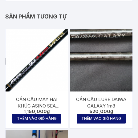
SẢN PHẨM TƯƠNG TỰ
CẦN CÂU MÁY HAI
CẦN CÂU LURE DAIWA
KHÚC ASINO SEA
GALAXY 1m8
1,150,000
₫
520,000
₫
SLICKER IMPETUS 2m1
THÊM VÀO GIỎ HÀNG
THÊM VÀO GIỎ HÀNG