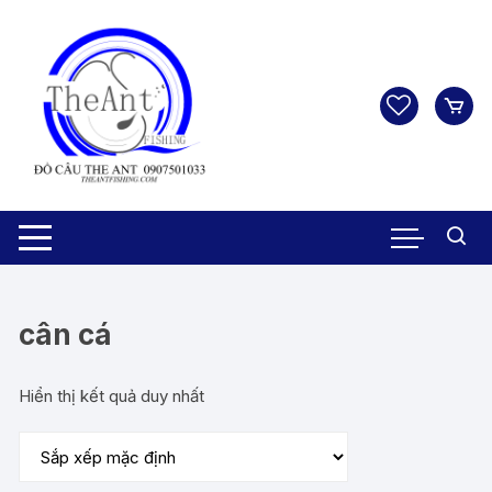
Chuyển
tới
nội
dung
cân cá
Hiển thị kết quả duy nhất