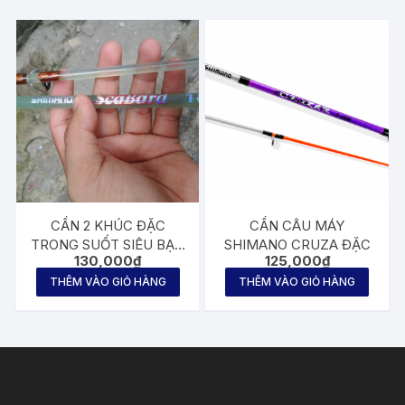
CẦN 2 KHÚC ĐẶC
CẦN CÂU MÁY
TRONG SUỐT SIÊU BẠO
SHIMANO CRUZA ĐẶC
130,000
₫
125,000
₫
LỰC
THÊM VÀO GIỎ HÀNG
THÊM VÀO GIỎ HÀNG