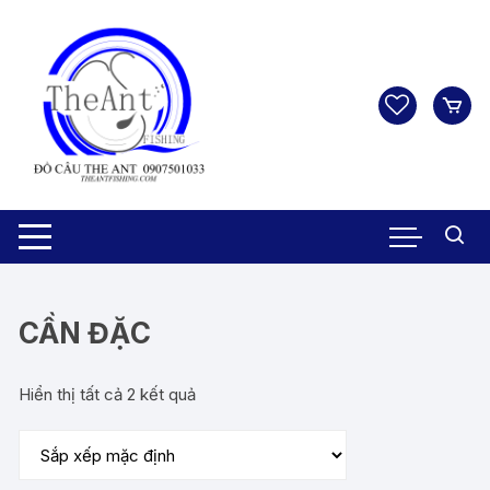
Chuyển
tới
nội
dung
CẦN ĐẶC
Hiển thị tất cả 2 kết quả