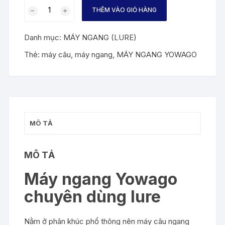
MÁY
THÊM VÀO GIỎ HÀNG
NGANG
YOWAGO
Danh mục:
MÁY NGANG (LURE)
số
lượng
Thẻ:
máy câu
,
máy ngang
,
MÁY NGANG YOWAGO
MÔ TẢ
MÔ TẢ
Máy ngang Yowago
chuyên dùng lure
Nằm ở phân khúc phổ thông nên máy câu ngang