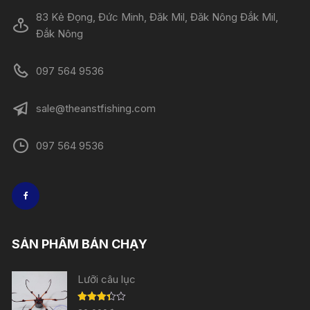
83 Kẻ Đọng, Đức Minh, Đăk Mil, Đăk Nông Đắk Mil,
Đắk Nông
097 564 9536
sale@theanstfishing.com
097 564 9536
SẢN PHẨM BÁN CHẠY
Lưỡi câu lục
Được