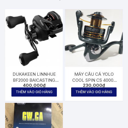
DUKAKEEN LINNHUE
MÁY CÂU CÁ YOLO
BF2000 BAICASTING
COOL SPIN CS 4000-
400,000
₫
230,000
₫
REEL HIGH SPEED 7.2:1
5000
GEAR RATIO
THÊM VÀO GIỎ HÀNG
THÊM VÀO GIỎ HÀNG