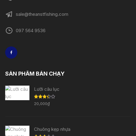
sale@theanstfishing.com
097 564 9536
SẢN PHẨM BÁN CHẠY
Lưỡi câu lục
Được
20,000
₫
xếp
hạng
3.33
5
sao
Chuông kẹp nhựa