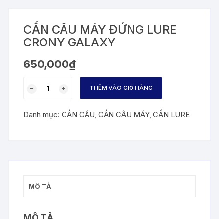
CẦN CÂU MÁY ĐỨNG LURE
CRONY GALAXY
650,000
₫
CẦN
THÊM VÀO GIỎ HÀNG
CÂU
MÁY
Danh mục:
CẦN CÂU
,
CẦN CÂU MÁY
,
CẦN LURE
ĐỨNG
LURE
CRONY
GALAXY
số
lượng
MÔ TẢ
MÔ TẢ