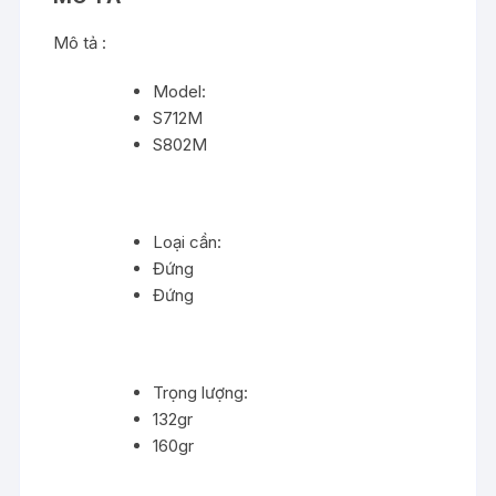
Mô tả :
Model:
S712M
S802M
Loại cần:
Đứng
Đứng
Trọng lượng:
132gr
160gr