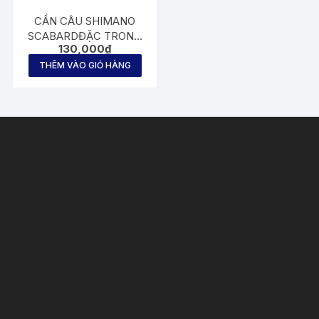
CẦN CÂU SHIMANO
SCABARDĐẶC TRONG
130,000
₫
CÓ TIM CHỈ ĐỎ
THÊM VÀO GIỎ HÀNG