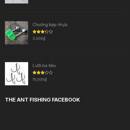
hạng
3.33
5
sao
Chuông kẹp nhựa
Được
3,500
₫
xếp
hạng
3.29
5
sao
Lưỡi ba tiêu
Được
15,000
₫
xếp
hạng
3.11
5
sao
THE ANT FISHING FACEBOOK