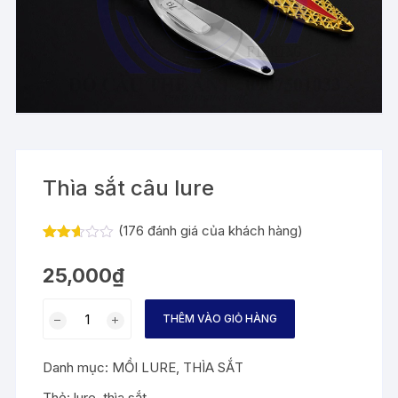
Thìa sắt câu lure
(
176
đánh giá của khách hàng)
2.58
175
trên 5
25,000
₫
dựa
trên
đánh
Thìa
giá
THÊM VÀO GIỎ HÀNG
sắt
câu
Danh mục:
MỒI LURE
,
THÌA SẮT
lure
số
Thẻ:
lure
,
thìa sắt