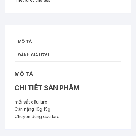
lượng
MÔ TẢ
ĐÁNH GIÁ (176)
MÔ TẢ
CHI TIẾT SẢN PHẨM
mồi sắt câu lure
Cân nặng 10g 15g
Chuyên dùng câu lure