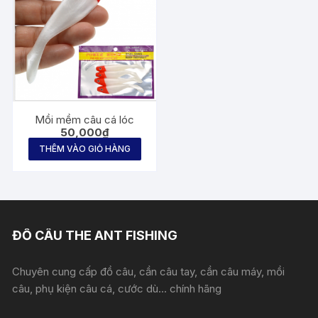
Mồi mềm câu cá lóc
50,000
₫
THÊM VÀO GIỎ HÀNG
ĐỒ CÂU THE ANT FISHING
Chuyên cung cấp đồ câu, cần câu tay, cần câu máy, mồi
câu, phụ kiện câu cá, cước dù... chính hãng