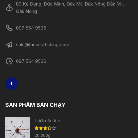
83 Kẻ Đọng, Đức Minh, Đăk Mil, Đăk Nông Đắk Mil,
Đắk Nông
097 564 9536
sale@theanstfishing.com
097 564 9536
SẢN PHẨM BÁN CHẠY
Lưỡi câu lục
Được
20,000
₫
xếp