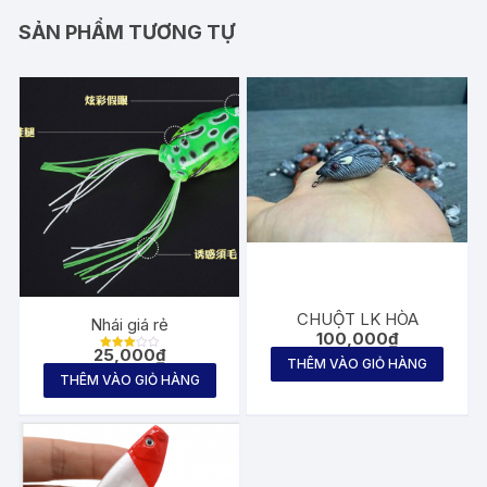
SẢN PHẨM TƯƠNG TỰ
CHUỘT LK HÒA
Nhái giá rẻ
100,000
₫
25,000
₫
Được
THÊM VÀO GIỎ HÀNG
xếp
THÊM VÀO GIỎ HÀNG
hạng
3.00
5 sao